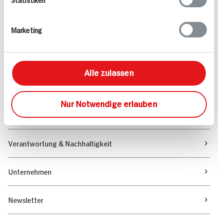
Angebote & Coupons
Marketing
Rezepte
Sortiment
Alle zulassen
Marktfinder
Nur Notwendige erlauben
Unser Magazin
Verantwortung & Nachhaltigkeit
Unternehmen
Newsletter