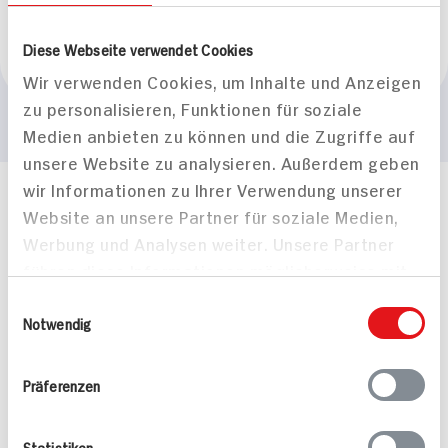
Marke
Diese Webseite verwendet Cookies
Erasco
Wir verwenden Cookies, um Inhalte und Anzeigen
zu personalisieren, Funktionen für soziale
Medien anbieten zu können und die Zugriffe auf
unsere Website zu analysieren. Außerdem geben
wir Informationen zu Ihrer Verwendung unserer
Häufig gestellte Fragen
Website an unsere Partner für soziale Medien,
Mehr Informationen in unserem FAQ
Werbung und Analysen weiter. Unsere Partner
kontakt
hit.de
führen diese Informationen möglicherweise mit
Wir beantworten gerne Ihre Fragen
weiteren Daten zusammen, die Sie ihnen
(0228) 42967 0
Einwilligungsauswahl
bereitgestellt haben oder die sie im Rahmen
Notwendig
Montag - Donnerstag: 9 bis 16 Uhr
Ihrer Nutzung der Dienste gesammelt haben.
Freitags: 9 bis 13 Uhr
Folgen Sie uns auf TikTok
Präferenzen
Statistiken