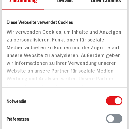
Zustimmung
Details
Über Cookies
Faschingsparty
90 min
120 min
1.162 kcal p. Portion
999 kcal p. Portion
Diese Webseite verwendet Cookies
Schwer
Leicht
Wir verwenden Cookies, um Inhalte und Anzeigen
zu personalisieren, Funktionen für soziale
Medien anbieten zu können und die Zugriffe auf
unsere Website zu analysieren. Außerdem geben
wir Informationen zu Ihrer Verwendung unserer
Website an unsere Partner für soziale Medien,
Werbung und Analysen weiter. Unsere Partner
führen diese Informationen möglicherweise mit
weiteren Daten zusammen, die Sie ihnen
Einwilligungsauswahl
bereitgestellt haben oder die sie im Rahmen
Notwendig
Ihrer Nutzung der Dienste gesammelt haben.
Präferenzen