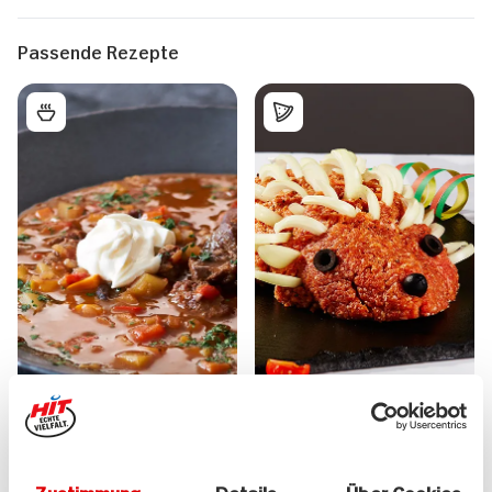
Passende Rezepte
Feurige Gulaschsuppe
Mett-Igel,
für 2 Personen
Gulaschsuppe, Wiener
Würstchen Deftige