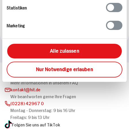
Feurige Gulaschsuppe
Statistiken
für 2 Personen
90 min
Marketing
1.162 kcal p. Portion
Schwer
Alle zulassen
Nur Notwendige erlauben
Häufig gestellte Fragen
Mehr Informationen in unserem FAQ
kontakt
hit.de
Wir beantworten gerne Ihre Fragen
(0228) 42967 0
Montag - Donnerstag: 9 bis 16 Uhr
Freitags: 9 bis 13 Uhr
Folgen Sie uns auf TikTok