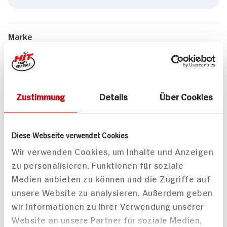
Marke
ja!
Weitere Artikel aus dieser Kategorie
Zustimmung
Details
Über Cookies
Diese Webseite verwendet Cookies
Wir verwenden Cookies, um Inhalte und Anzeigen
zu personalisieren, Funktionen für soziale
Erasco Eintopf
Medien anbieten zu können und die Zugriffe auf
Kartoffel-Topf
unsere Website zu analysieren. Außerdem geben
800g Dose
78x verfügbar
wir Informationen zu Ihrer Verwendung unserer
Website an unsere Partner für soziale Medien,
DAUER
DISCOUNT