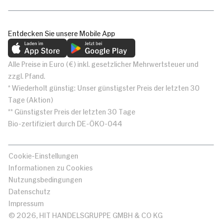
Entdecken Sie unsere Mobile App
Alle Preise in Euro (€) inkl. gesetzlicher Mehrwertsteuer und
zzgl. Pfand.
* Wiederholt günstig: Unser günstigster Preis der letzten 30
Tage (Aktion)
** Günstigster Preis der letzten 30 Tage
Bio-zertifiziert durch DE-ÖKO-044
Cookie-Einstellungen
Informationen zu Cookies
Nutzungsbedingungen
Datenschutz
Impressum
© 2026, HIT HANDELSGRUPPE GMBH & CO KG