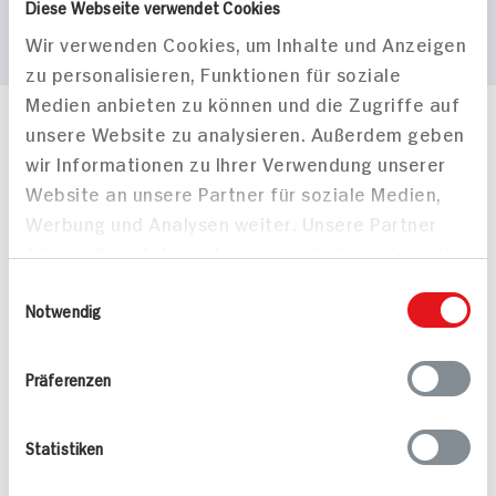
Diese Webseite verwendet Cookies
Wir verwenden Cookies, um Inhalte und Anzeigen
zu personalisieren, Funktionen für soziale
Medien anbieten zu können und die Zugriffe auf
unsere Website zu analysieren. Außerdem geben
Häufig gestellte Fragen
wir Informationen zu Ihrer Verwendung unserer
Mehr Informationen in unserem FAQ
kontakt
hit.de
Website an unsere Partner für soziale Medien,
Wir beantworten gerne Ihre Fragen
Werbung und Analysen weiter. Unsere Partner
(0228) 42967 0
führen diese Informationen möglicherweise mit
Montag - Donnerstag: 9 bis 16 Uhr
weiteren Daten zusammen, die Sie ihnen
Einwilligungsauswahl
Freitags: 9 bis 13 Uhr
bereitgestellt haben oder die sie im Rahmen
Notwendig
Folgen Sie uns auf TikTok
Ihrer Nutzung der Dienste gesammelt haben.
Präferenzen
Angebote & Coupons
Statistiken
Rezepte