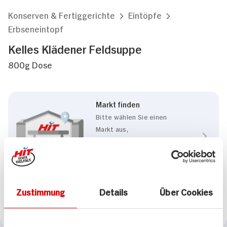
Konserven & Fertiggerichte
Eintöpfe
Erbseneintopf
Kelles Klädener Feldsuppe
800g Dose
Markt finden
Bitte wählen Sie einen
Markt aus,
um lokale Informationen zu
sehen.
Zum Marktfinder
Zustimmung
Details
Über Cookies
Marke
Kelles Klädener