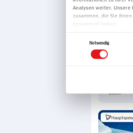
Analysen weiter. Unsere
zusammen, die Sie ihnen 
gesammelt haben.
Einwilligungsauswahl
Notwendig
Merguez-Pap
für 2 Person
40 min
599 kcal p. 
Leicht
Hauptspei