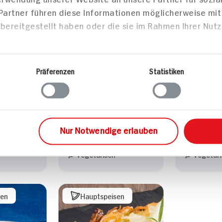
 Partner führen diese Informationen möglicherweise mi
bereitgestellt haben oder die sie im Rahmen Ihrer Nut
Präferenzen
Statistiken
rika-Topf
Filetstreifen mit Reis
Indisches 
en
und Gemüse
Personen
40 min
585 kcal p. Portion
794 kcal
Nur Notwendige erlauben
Portion
Leicht
Leicht
Vegetarisch
Vegetari
sen
Hauptspeisen