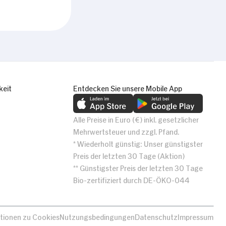
keit
Entdecken Sie unsere Mobile App
Alle Preise in Euro (€) inkl. gesetzlicher
Mehrwertsteuer und zzgl. Pfand.
* Wiederholt günstig: Unser günstigster
Preis der letzten 30 Tage (Aktion)
** Günstigster Preis der letzten 30 Tage
Bio-zertifiziert durch DE-ÖKO-044
tionen zu Cookies
Nutzungsbedingungen
Datenschutz
Impressum