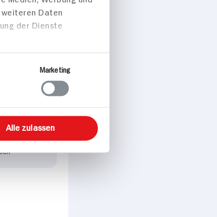
t weiteren Daten
zung der Dienste
Marketing
Curry für 2
 p. Portion
Alle zulassen
sch