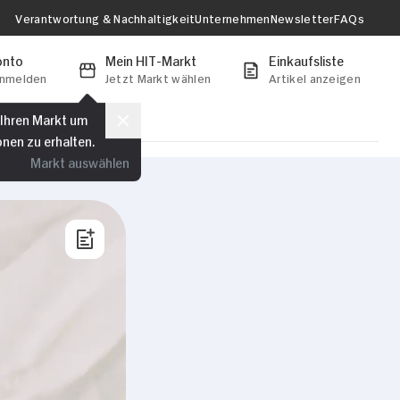
Verantwortung & Nachhaltigkeit
Unternehmen
Newsletter
FAQs
onto
Mein HIT-Markt
Einkaufsliste
anmelden
Jetzt Markt wählen
Artikel anzeigen
 Ihren Markt um
onen zu erhalten.
Markt auswählen