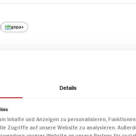
gepa+
zepte
sen
Hauptspeisen
Haupts
Details
kies
m Inhalte und Anzeigen zu personalisieren, Funktionen
die Zugriffe auf unsere Website zu analysieren. Außer
Verwendung unserer Website an unsere Partner für sozi