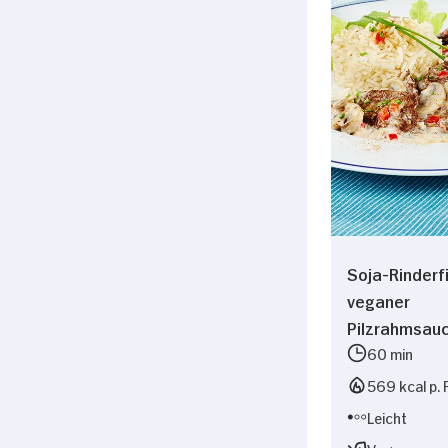
Soja-Rinderfi
veganer
Pilzrahmsauc
60 min
569 kcal p. 
Leicht