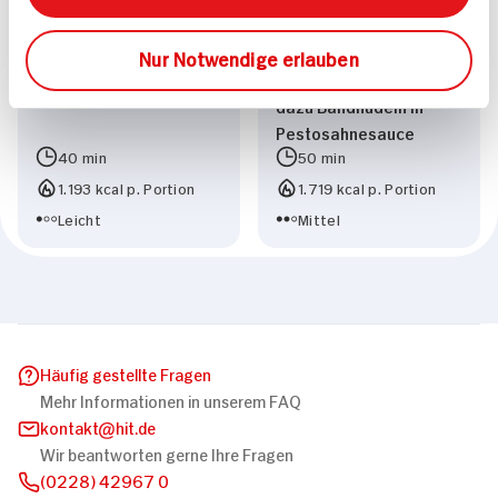
Zitronen-Weißwein-
Speckmantel gefüllt mit
Sauce und Bandnudeln
Spinat und
Nur Notwendige erlauben
in Petersilienpesto
getrockneten Tomaten
dazu Bandnudeln in
Pestosahnesauce
40 min
50 min
1.193 kcal p. Portion
1.719 kcal p. Portion
Leicht
Mittel
Häufig gestellte Fragen
Mehr Informationen in unserem FAQ
kontakt
hit.de
Wir beantworten gerne Ihre Fragen
(0228) 42967 0