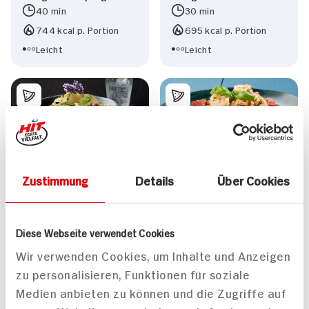
40 min
30 min
744 kcal p. Portion
695 kcal p. Portion
Leicht
Leicht
Krautfleckerl
Bandnudeln an Chorizo-
Zustimmung
Details
Über Cookies
Safran-Sauce mit
Rotgarnelenschwänzen
30 min
45 min
Diese Webseite verwendet Cookies
757 kcal p. Portion
924 kcal p. Portion
Wir verwenden Cookies, um Inhalte und Anzeigen
Leicht
Leicht
zu personalisieren, Funktionen für soziale
Medien anbieten zu können und die Zugriffe auf