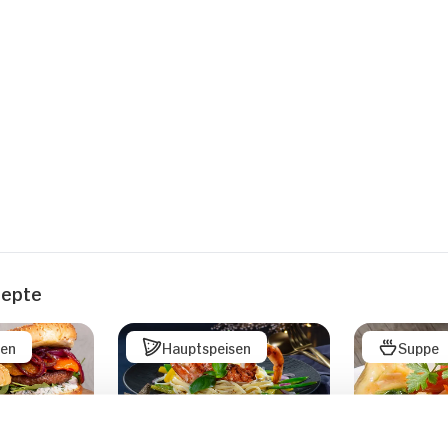
zepte
sen
Hauptspeisen
Suppe