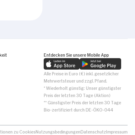
keit
Entdecken Sie unsere Mobile App
Alle Preise in Euro (€) inkl. gesetzlicher
Mehrwertsteuer und zzgl. Pfand.
* Wiederholt günstig: Unser günstigster
Preis der letzten 30 Tage (Aktion)
** Günstigster Preis der letzten 30 Tage
Bio-zertifiziert durch DE-ÖKO-044
tionen zu Cookies
Nutzungsbedingungen
Datenschutz
Impressum