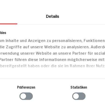
 Burger
Spaghetti in Tomaten-
ischem
Thunfisch-Sauce mit
Details
otta-
Riesengarnelenschwänzen
,
auf
aprika
Zuckerschotensalat
kies
co-
m Inhalte und Anzeigen zu personalisieren, Funktionen
die Zugriffe auf unsere Website zu analysieren. Außer
Tortellon
Verwendung unserer Website an unsere Partner für sozi
Artischoc
 Partner führen diese Informationen möglicherweise mi
13 min
bereitgestellt haben oder die sie im Rahmen Ihrer Nut
Portion
75 min
690 kcal
930 kcal p. Portion
Leicht
Präferenzen
Statistiken
Leicht
Vegetari