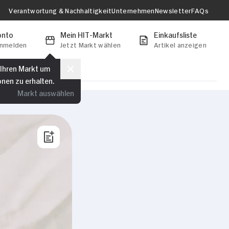
Verantwortung & Nachhaltigkeit
Unternehmen
Newsletter
FAQs
onto
Mein HIT-Markt
Einkaufsliste
anmelden
Jetzt Markt wählen
Artikel anzeigen
 Ihren Markt um
onen zu erhalten.
Markt auswählen