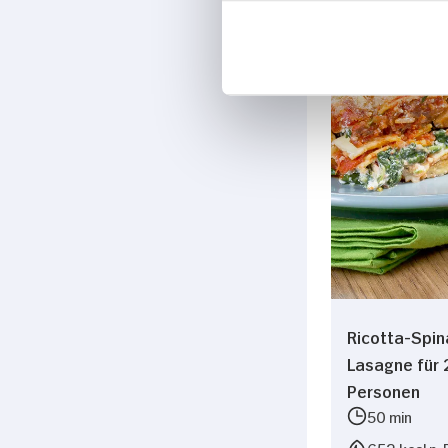
Hauptspei
Ricotta-Spin
Lasagne für 
Personen
50 min
652 kcal p. 