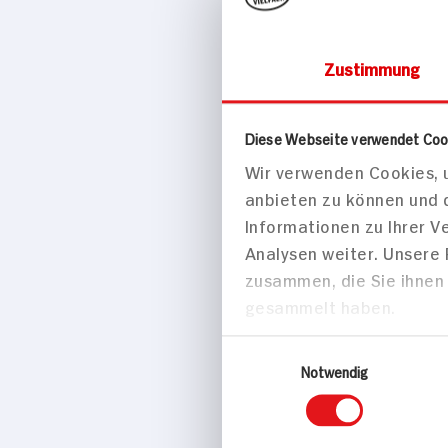
Mediterraner
mit vegetar
Zustimmung
Patty mit Ric
Oliven-Creme
gerösteter P
Diese Webseite verwendet Coo
und Balsami
Wir verwenden Cookies, u
Zwiebeln
anbieten zu können und 
Informationen zu Ihrer 
Analysen weiter. Unsere
75 min
zusammen, die Sie ihnen 
gesammelt haben.
584 kcal p. 
Leicht
Einwilligungsauswahl
Notwendig
Vegetarisch