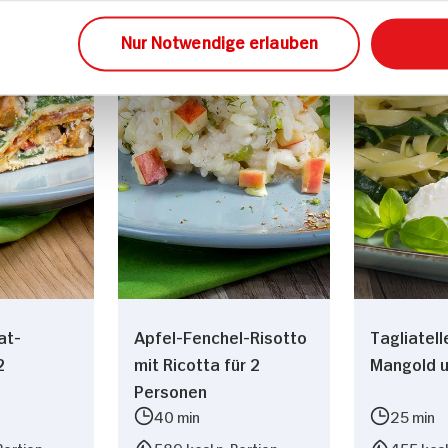
sen
Hauptspeisen
Haupts
Nur Notwendige erlauben
at-
Apfel-Fenchel-Risotto
Tagliatell
2
mit Ricotta für 2
Mangold u
Personen
40 min
25 min
Portion
589 kcal p. Portion
455 kcal 