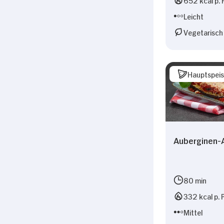
Leicht
Vegetarisch
Hauptspei
Auberginen-
80 min
332 kcal p. 
Mittel