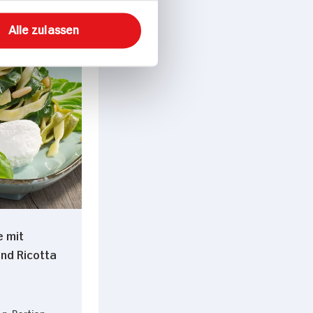
peisen
Alle zulassen
e mit
nd Ricotta
p. Portion