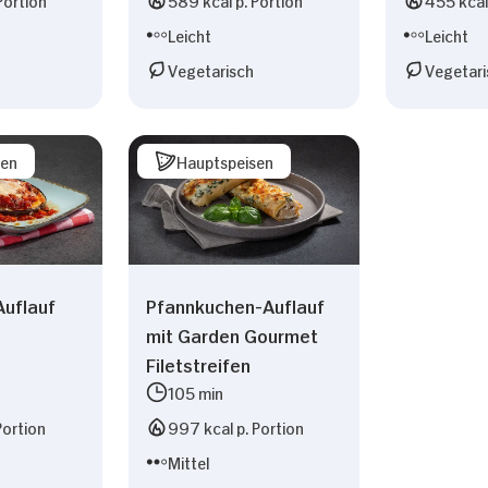
Leicht
Leicht
Vegetarisch
Vegetari
sen
Hauptspeisen
Auflauf
Pfannkuchen-Auflauf
mit Garden Gourmet
Filetstreifen
105 min
Portion
997 kcal p. Portion
Mittel