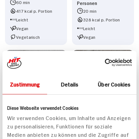
60 min
Personen
417 kcal p. Portion
20 min
Leicht
328 kcal p. Portion
Vegan
Leicht
Vegetarisch
Vegan
Zustimmung
Details
Über Cookies
Kajnok-Spaghetti in
veganer Pesto-Sahne-
Diese Webseite verwendet Cookies
Sauce mit Räuchertofu
und karamellisierten
Wir verwenden Cookies, um Inhalte und Anzeigen
Tomaten
zu personalisieren, Funktionen für soziale
Medien anbieten zu können und die Zugriffe auf