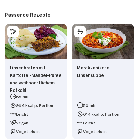
Passende Rezepte
Linsenbraten mit
Marokkanische
Kartoffel-Mandel-Püree
Linsensuppe
und weihnachtlichem
Rotkohl
65 min
984 kcal p. Portion
50 min
Leicht
614 kcal p. Portion
Vegan
Leicht
Vegetarisch
Vegetarisch