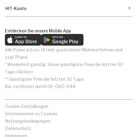
HIT-Konto
Entdecken Sie unsere Mobile App
Alle Preise in Euro (€) inkl. gesetzlicher Mehrwertsteuer und
zzgl. Pfand.
* Wiederholt günstig: Unser günstigster Preis der letzten 30
Tage (Aktion)
** Günstigster Preis der letzten 30 Tage
Bio-zertifiziert durch DE-ÖKO-044
Cookie-Einstellungen
Informationen zu Cookies
Nutzungsbedingungen
Datenschutz
Impressum