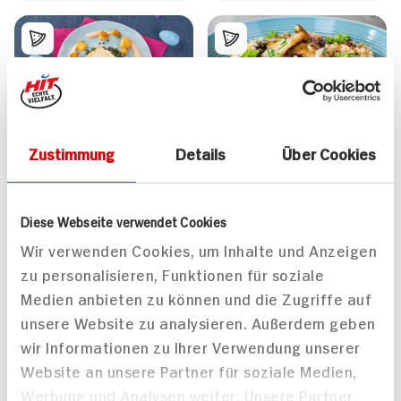
Kabeljau Rückenfilet
Bulgur mit Linsen, Pilzen
Zustimmung
Details
Über Cookies
auf Spinat Linsen
und Zwiebeln
50 min
85 min
778 kcal p. Portion
Diese Webseite verwendet Cookies
793 kcal p. Portion
Leicht
Wir verwenden Cookies, um Inhalte und Anzeigen
Leicht
Vegan
zu personalisieren, Funktionen für soziale
Medien anbieten zu können und die Zugriffe auf
unsere Website zu analysieren. Außerdem geben
wir Informationen zu Ihrer Verwendung unserer
Website an unsere Partner für soziale Medien,
Werbung und Analysen weiter. Unsere Partner