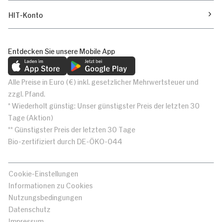
HIT-Konto
Entdecken Sie unsere Mobile App
Alle Preise in Euro (€) inkl. gesetzlicher Mehrwertsteuer und
zzgl. Pfand.
* Wiederholt günstig: Unser günstigster Preis der letzten 30
Tage (Aktion)
** Günstigster Preis der letzten 30 Tage
Bio-zertifiziert durch DE-ÖKO-044
Cookie-Einstellungen
Informationen zu Cookies
Nutzungsbedingungen
Datenschutz
Impressum