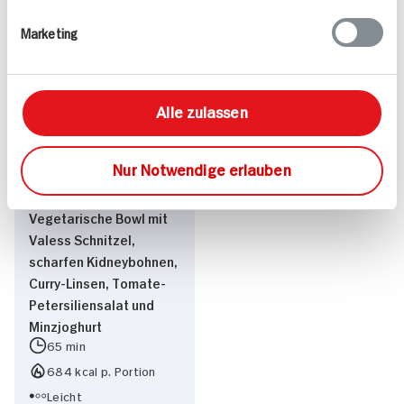
Leicht
85 min
Vegan
793 kcal p. Portion
Marketing
Vegetarisch
Leicht
Alle zulassen
Nur Notwendige erlauben
Vegetarische Bowl mit
Valess Schnitzel,
scharfen Kidneybohnen,
Curry-Linsen, Tomate-
Petersiliensalat und
Minzjoghurt
65 min
684 kcal p. Portion
Leicht