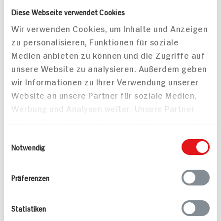
Linsensuppe
Linsensuppe
Diese Webseite verwendet Cookies
50 min
Wir verwenden Cookies, um Inhalte und Anzeigen
614 kcal p. Portion
50 min
zu personalisieren, Funktionen für soziale
Leicht
614 kcal p. Portion
Medien anbieten zu können und die Zugriffe auf
Vegetarisch
Leicht
unsere Website zu analysieren. Außerdem geben
wir Informationen zu Ihrer Verwendung unserer
Website an unsere Partner für soziale Medien,
Werbung und Analysen weiter. Unsere Partner
führen diese Informationen möglicherweise mit
weiteren Daten zusammen, die Sie ihnen
Einwilligungsauswahl
bereitgestellt haben oder die sie im Rahmen
Notwendig
Linsenbraten mit
Kabeljau Rückenfilet
Kartoffel-Mandel-Püree
auf Spinat Linsen
Ihrer Nutzung der Dienste gesammelt haben.
und weihnachtlichem
Präferenzen
Rotkohl
65 min
Statistiken
984 kcal p. Portion