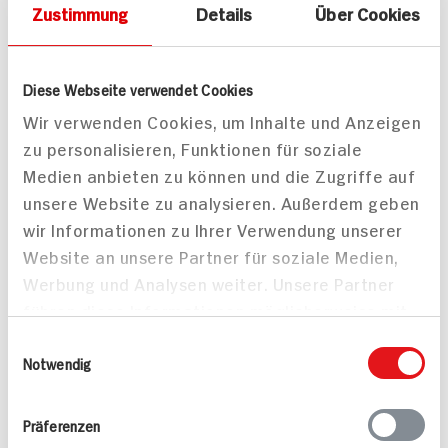
Zustimmung
Details
Über Cookies
Diese Webseite verwendet Cookies
Wir verwenden Cookies, um Inhalte und Anzeigen
zu personalisieren, Funktionen für soziale
Kabeljau Rückenfilet
Linsen-Rote Beete Salat
Medien anbieten zu können und die Zugriffe auf
auf Spinat Linsen
mit Valess
unsere Website zu analysieren. Außerdem geben
Steakstreifen
wir Informationen zu Ihrer Verwendung unserer
40 min
Website an unsere Partner für soziale Medien,
85 min
449 kcal p. Portion
Werbung und Analysen weiter. Unsere Partner
793 kcal p. Portion
Leicht
führen diese Informationen möglicherweise mit
Leicht
Vegetarisch
weiteren Daten zusammen, die Sie ihnen
Einwilligungsauswahl
bereitgestellt haben oder die sie im Rahmen
Notwendig
Ihrer Nutzung der Dienste gesammelt haben.
Präferenzen