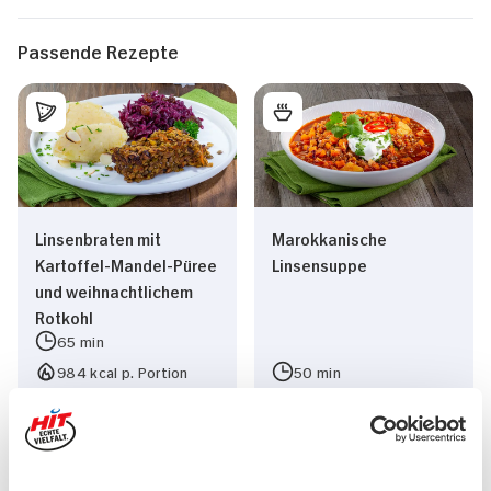
Passende Rezepte
Linsenbraten mit
Marokkanische
Kartoffel-Mandel-Püree
Linsensuppe
und weihnachtlichem
Rotkohl
65 min
984 kcal p. Portion
50 min
Leicht
614 kcal p. Portion
Vegan
Leicht
Vegetarisch
Vegetarisch