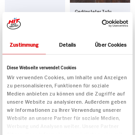
Gedünsteter Tofu
Basilico an lauwarmen
40 min
Balsamicolinsen
449 kcal p. Portion
770 kcal p. Portion
Leicht
Leicht
Zustimmung
Details
Über Cookies
Vegetarisch
Vegetarisch
Diese Webseite verwendet Cookies
Wir verwenden Cookies, um Inhalte und Anzeigen
zu personalisieren, Funktionen für soziale
Medien anbieten zu können und die Zugriffe auf
unsere Website zu analysieren. Außerdem geben
Marokkanische
Marokkanische
wir Informationen zu Ihrer Verwendung unserer
Linsensuppe
Linsensuppe
Website an unsere Partner für soziale Medien,
50 min
Werbung und Analysen weiter. Unsere Partner
614 kcal p. Portion
50 min
führen diese Informationen möglicherweise mit
Leicht
614 kcal p. Portion