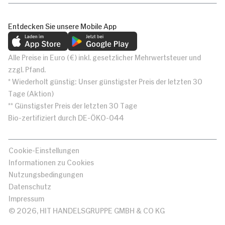
Entdecken Sie unsere Mobile App
Alle Preise in Euro (€) inkl. gesetzlicher Mehrwertsteuer und
zzgl. Pfand.
* Wiederholt günstig: Unser günstigster Preis der letzten 30
Tage (Aktion)
** Günstigster Preis der letzten 30 Tage
Bio-zertifiziert durch DE-ÖKO-044
Cookie-Einstellungen
Informationen zu Cookies
Nutzungsbedingungen
Datenschutz
Impressum
© 2026, HIT HANDELSGRUPPE GMBH & CO KG