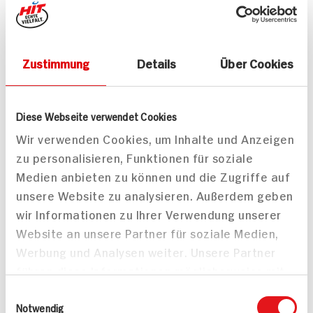
Wiener Backhendel mit
Steak mit
Radieschen-Feldsalat
Knoblauchbutter,
Zustimmung
Details
Über Cookies
Ofenkartoffel und
Brokkoli
45 min
631 kcal p. Portion
Diese Webseite verwendet Cookies
Mittel
Mittel
Wir verwenden Cookies, um Inhalte und Anzeigen
zu personalisieren, Funktionen für soziale
Medien anbieten zu können und die Zugriffe auf
unsere Website zu analysieren. Außerdem geben
wir Informationen zu Ihrer Verwendung unserer
Website an unsere Partner für soziale Medien,
Werbung und Analysen weiter. Unsere Partner
führen diese Informationen möglicherweise mit
weiteren Daten zusammen, die Sie ihnen
Einwilligungsauswahl
bereitgestellt haben oder die sie im Rahmen
Notwendig