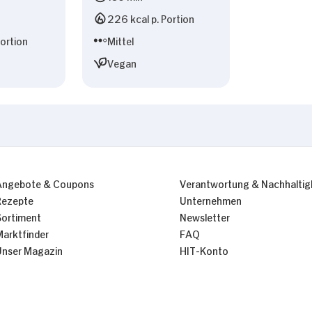
226 kcal p. Portion
Portion
Mittel
Vegan
Angebote & Coupons
Verantwortung & Nachhaltig
Rezepte
Unternehmen
Sortiment
Newsletter
Marktfinder
FAQ
Unser Magazin
HIT-Konto