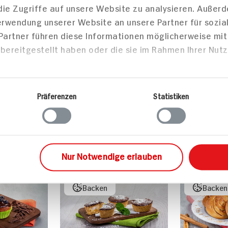
die Zugriffe auf unsere Website zu analysieren. Außer
Verwendung unserer Website an unsere Partner für sozi
 Partner führen diese Informationen möglicherweise mi
bereitgestellt haben oder die sie im Rahmen Ihrer Nut
 mit
Vegetarische
Pfannkuchen Für 4
Personen
70 min
Präferenzen
Statistiken
Portion
40 min
267 kcal
Leicht
Leicht
Vegetarisch
Vegan
Nur Notwendige erlauben
Backen
Backen