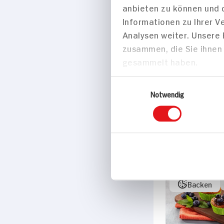
anbieten zu können und 
Informationen zu Ihrer 
Analysen weiter. Unsere
zusammen, die Sie ihnen 
gesammelt haben.
Kirschkuchen
Streuseln
Einwilligungsauswahl
70 min
Notwendig
274 kcal p. 
Mittel
Vegan
Backen