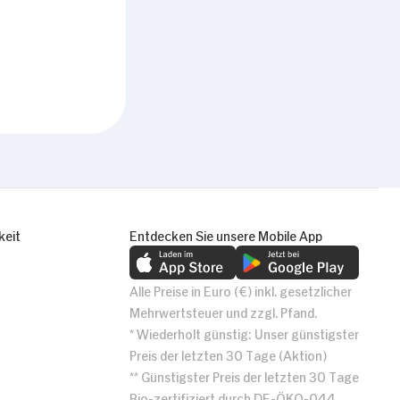
keit
Entdecken Sie unsere Mobile App
Alle Preise in Euro (€) inkl. gesetzlicher
Mehrwertsteuer und zzgl. Pfand.
* Wiederholt günstig: Unser günstigster
Preis der letzten 30 Tage (Aktion)
** Günstigster Preis der letzten 30 Tage
Bio-zertifiziert durch DE-ÖKO-044