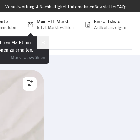
Verantwortung & Nachhaltigkeit
Unternehmen
Newsletter
FAQs
onto
Mein HIT-Markt
Einkaufsliste
anmelden
Jetzt Markt wählen
Artikel anzeigen
 Ihren Markt um
onen zu erhalten.
Markt auswählen