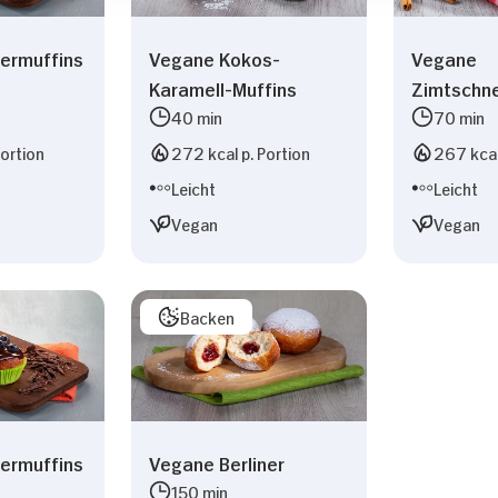
ermuffins
Vegane Kokos-
Vegane
Karamell-Muffins
Zimtschn
40 min
70 min
Portion
272 kcal p. Portion
267 kcal
Leicht
Leicht
Vegan
Vegan
Backen
ermuffins
Vegane Berliner
150 min