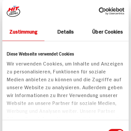
180 min
342 kcal p. Portion
Mittel
Leicht
Vegetarisch
Vegetarisch
Zustimmung
Details
Über Cookies
Diese Webseite verwendet Cookies
Wir verwenden Cookies, um Inhalte und Anzeigen
zu personalisieren, Funktionen für soziale
Warmer Apfel-
Streuselkuchen
Medien anbieten zu können und die Zugriffe auf
unsere Website zu analysieren. Außerdem geben
wir Informationen zu Ihrer Verwendung unserer
Website an unsere Partner für soziale Medien,
Werbung und Analysen weiter. Unsere Partner
führen diese Informationen möglicherweise mit
Vanillekipferl ca. 60
weiteren Daten zusammen, die Sie ihnen
Einwilligungsauswahl
90 min