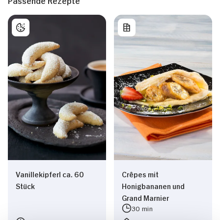
Passende Rezepte
Vanillekipferl ca. 60
Crêpes mit
Stück
Honigbananen und
Grand Marnier
30 min