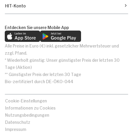
HIT-Konto
Entdecken Sie unsere Mobile App
Alle Preise in Euro (€) inkl. gesetzlicher Mehrwertsteuer und
zzgl. Pfand.
* Wiederholt günstig: Unser günstigster Preis der letzten 30
Tage (Aktion)
** Günstigster Preis der letzten 30 Tage
Bio-zertifiziert durch DE-ÖKO-044
Cookie-Einstellungen
Informationen zu Cookies
Nutzungsbedingungen
Datenschutz
Impressum