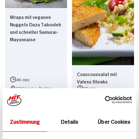
Wraps mit veganen
Nuggets Dazu Tabouleh
und schneller Samurai-
Mayonnaise
Couscoussalat mit
45 min
Valess Steaks
536 kcal p. Portion
20 min
Leicht
557 kcal p. Portion
Vegan
Leicht
Zustimmung
Details
Über Cookies