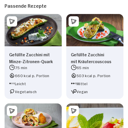
Passende Rezepte
Gefüllte Zucchini mit
Gefüllte Zucchini
Minze-Zitronen-Quark
mit Kräutercouscous
75 min
65 min
660 kcal p. Portion
503 kcal p. Portion
Leicht
Mittel
Vegetarisch
Vegan