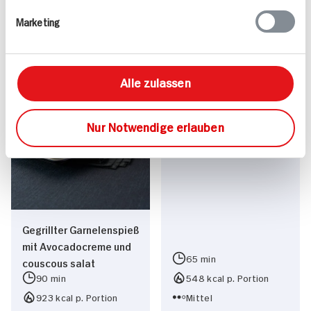
Marketing
Alle zulassen
Gefüllte
Auberginenröllchen in
Nur Notwendige erlauben
pikanter Tomatensauce
Gegrillter Garnelenspieß
mit Avocadocreme und
65 min
couscous salat
90 min
548 kcal p. Portion
923 kcal p. Portion
Mittel