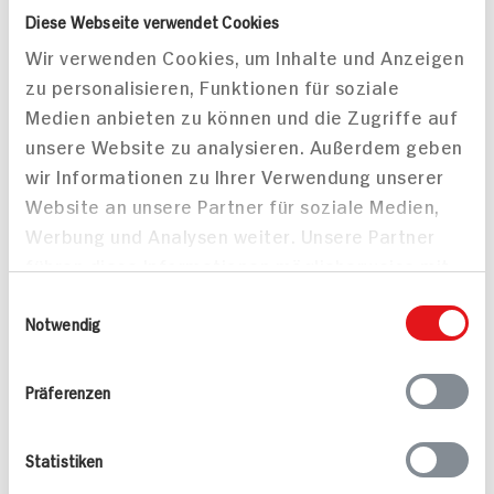
Diese Webseite verwendet Cookies
Wir verwenden Cookies, um Inhalte und Anzeigen
zu personalisieren, Funktionen für soziale
Medien anbieten zu können und die Zugriffe auf
unsere Website zu analysieren. Außerdem geben
wir Informationen zu Ihrer Verwendung unserer
Website an unsere Partner für soziale Medien,
Werbung und Analysen weiter. Unsere Partner
führen diese Informationen möglicherweise mit
Gefüllte Paprikaschote
Gefüllte Tomaten und
weiteren Daten zusammen, die Sie ihnen
Einwilligungsauswahl
mit Geschnetzeltem und
Zucchini mit Veggie-
bereitgestellt haben oder die sie im Rahmen
Notwendig
Couscous
Salat
Ihrer Nutzung der Dienste gesammelt haben.
45 min
40 min
Präferenzen
481 kcal p. Portion
643 kcal p. Portion
Mittel
Leicht
Vegetarisch
Vegetarisch
Statistiken