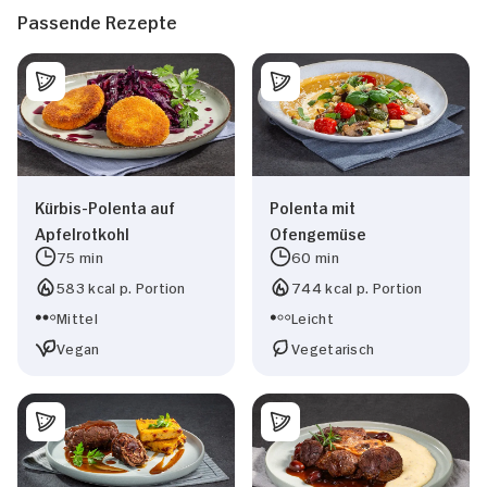
Passende Rezepte
Kürbis-Polenta auf
Polenta mit
Apfelrotkohl
Ofengemüse
75 min
60 min
583 kcal p. Portion
744 kcal p. Portion
Mittel
Leicht
Vegan
Vegetarisch