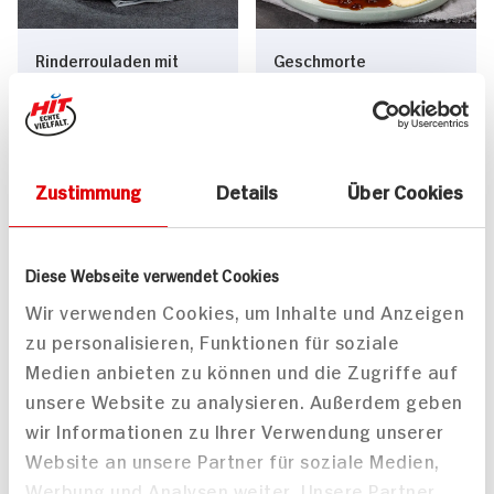
Rinderrouladen mit
Geschmorte
Dattel-Walnuss-Füllung
Rinderbeinscheibe mit
mit mediterranen
Oliven-Rotwein-Sauce
Tomaten-Polenta-
und Polenta
Schnitten
Zustimmung
Details
Über Cookies
180 min
220 min
1.376 kcal p. Portion
1.456 kcal p. Portion
Mittel
Mittel
Diese Webseite verwendet Cookies
Wir verwenden Cookies, um Inhalte und Anzeigen
zu personalisieren, Funktionen für soziale
Medien anbieten zu können und die Zugriffe auf
unsere Website zu analysieren. Außerdem geben
wir Informationen zu Ihrer Verwendung unserer
Involtini mit Balsamico-
Argentinisches
Website an unsere Partner für soziale Medien,
Sauce mit Polenta und
Rumpsteak mit
Werbung und Analysen weiter. Unsere Partner