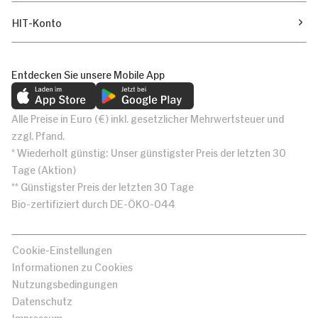
HIT-Konto
Entdecken Sie unsere Mobile App
Alle Preise in Euro (€) inkl. gesetzlicher Mehrwertsteuer und
zzgl. Pfand.
* Wiederholt günstig: Unser günstigster Preis der letzten 30
Tage (Aktion)
** Günstigster Preis der letzten 30 Tage
Bio-zertifiziert durch DE-ÖKO-044
Cookie-Einstellungen
Informationen zu Cookies
Nutzungsbedingungen
Datenschutz
Impressum