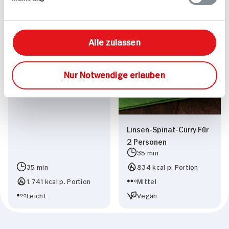
Thunfischsteaks an
Alle zulassen
frischem Salat dazu
Polenta
Nur Notwendige erlauben
Linsen-Spinat-Curry Für
2 Personen
35 min
35 min
834 kcal p. Portion
1.741 kcal p. Portion
Mittel
Leicht
Vegan