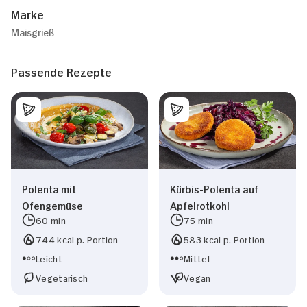
Marke
Maisgrieß
Passende Rezepte
Polenta mit
Kürbis-Polenta auf
Ofengemüse
Apfelrotkohl
60 min
75 min
744 kcal p. Portion
583 kcal p. Portion
Leicht
Mittel
Vegetarisch
Vegan