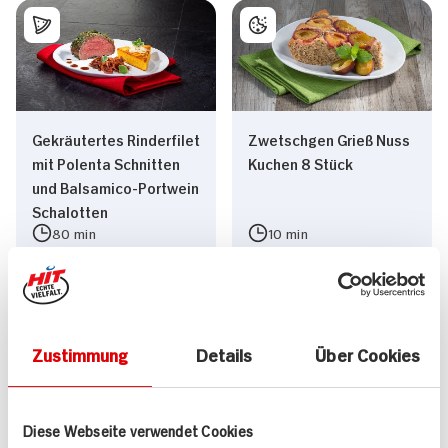
Gekräutertes Rinderfilet
Zwetschgen Grieß Nuss
mit Polenta Schnitten
Kuchen 8 Stück
und Balsamico-Portwein
Schalotten
80 min
10 min
935 kcal p. Portion
507 kcal p. Portion
Mittel
Leicht
Zustimmung
Details
Über Cookies
Diese Webseite verwendet Cookies