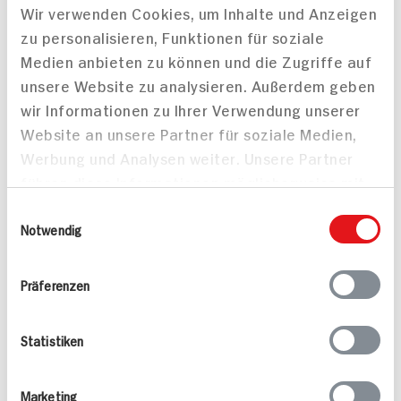
Wir verwenden Cookies, um Inhalte und Anzeigen
Involtini mit Balsamico-
zu personalisieren, Funktionen für soziale
Sauce mit Polenta und
Medien anbieten zu können und die Zugriffe auf
gezupftem Rosenkohl
unsere Website zu analysieren. Außerdem geben
wir Informationen zu Ihrer Verwendung unserer
Website an unsere Partner für soziale Medien,
Werbung und Analysen weiter. Unsere Partner
führen diese Informationen möglicherweise mit
Schweinemedaillons im
weiteren Daten zusammen, die Sie ihnen
Speckmantel mit
Einwilligungsauswahl
Bohnen und Polenta
bereitgestellt haben oder die sie im Rahmen
Notwendig
30 min
105 min
Ihrer Nutzung der Dienste gesammelt haben.
441 kcal p. Portion
1.430 kcal p. Portion
Präferenzen
Leicht
Mittel
Statistiken
Marketing