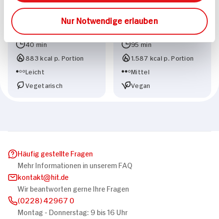
Nur Notwendige erlauben
Griesschmarren mit
Galette mit grünem
Orangensauce
Spargel
40 min
95 min
883 kcal p. Portion
1.587 kcal p. Portion
Leicht
Mittel
Vegetarisch
Vegan
Häufig gestellte Fragen
Mehr Informationen in unserem FAQ
kontakt
hit.de
Wir beantworten gerne Ihre Fragen
(0228) 42967 0
Montag - Donnerstag: 9 bis 16 Uhr