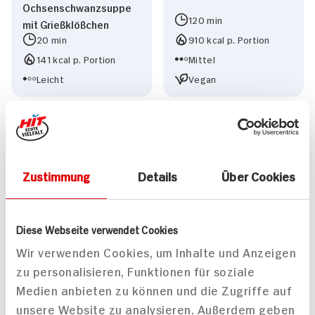
Ochsenschwanzsuppe
120 min
mit Grießklößchen
20 min
910 kcal p. Portion
141 kcal p. Portion
Mittel
Leicht
Vegan
Zustimmung
Details
Über Cookies
Tafelspitzsuppe mit
Bandnudeln mit
Grießnocken
Bärlauchpesto und
Diese Webseite verwendet Cookies
geschmolzenen
Wir verwenden Cookies, um Inhalte und Anzeigen
Honigtomaten
zu personalisieren, Funktionen für soziale
75 min
Medien anbieten zu können und die Zugriffe auf
150 min
1.509 kcal p. Portion
unsere Website zu analysieren. Außerdem geben
590 kcal p. Portion
Mittel