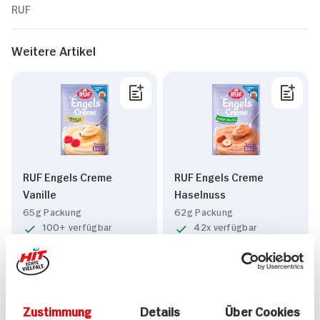
RUF
Weitere Artikel
RUF Engels Creme
RUF Engels Creme
Vanille
Haselnuss
65g Packung
62g Packung
100+ verfügbar
42x verfügbar
0.
79
0.
79
Zustimmung
Details
Über Cookies