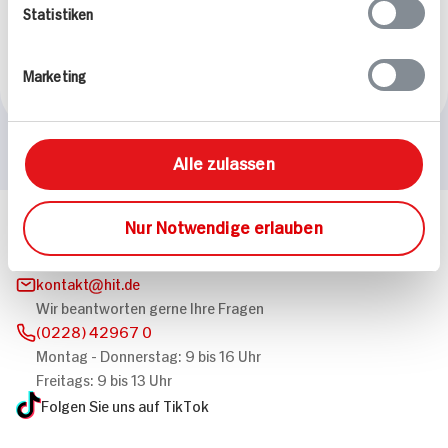
Statistiken
64g Packung
22x verfügbar
0.
79
Marketing
Alle zulassen
Nur Notwendige erlauben
Häufig gestellte Fragen
Mehr Informationen in unserem FAQ
kontakt
hit.de
Wir beantworten gerne Ihre Fragen
(0228) 42967 0
Montag - Donnerstag: 9 bis 16 Uhr
Freitags: 9 bis 13 Uhr
Folgen Sie uns auf TikTok