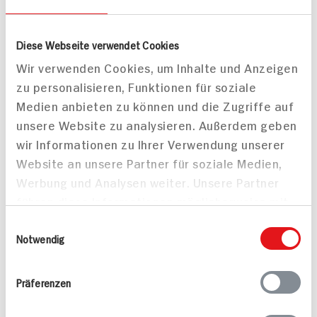
Diese Webseite verwendet Cookies
Wir verwenden Cookies, um Inhalte und Anzeigen
RUF Engels Creme
RUF Engels Creme
zu personalisieren, Funktionen für soziale
Schokolade
Erdbeere
Medien anbieten zu können und die Zugriffe auf
74g Packung
65g Packung
unsere Website zu analysieren. Außerdem geben
18x verfügbar
30x verfügbar
wir Informationen zu Ihrer Verwendung unserer
0.
79
0.
79
Website an unsere Partner für soziale Medien,
Werbung und Analysen weiter. Unsere Partner
führen diese Informationen möglicherweise mit
weiteren Daten zusammen, die Sie ihnen
Einwilligungsauswahl
bereitgestellt haben oder die sie im Rahmen
Notwendig
Ihrer Nutzung der Dienste gesammelt haben.
Präferenzen
RUF Engels Creme
Zitrone