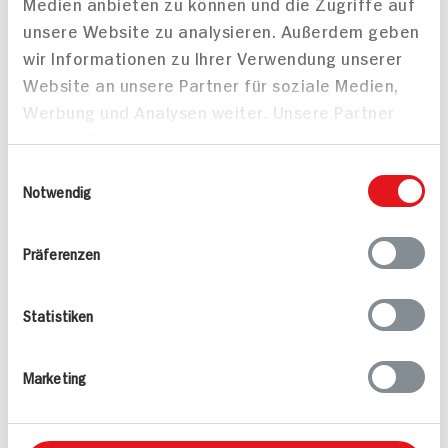
Medien anbieten zu können und die Zugriffe auf
unsere Website zu analysieren. Außerdem geben
wir Informationen zu Ihrer Verwendung unserer
Haselnuss-
Website an unsere Partner für soziale Medien,
Preiselbeertorte für 12
Werbung und Analysen weiter. Unsere Partner
Stücke
führen diese Informationen möglicherweise mit
30 min
120 min
weiteren Daten zusammen, die Sie ihnen
Einwilligungsauswahl
1.228 kcal p. Portion
503 kcal p. Portion
bereitgestellt haben oder die sie im Rahmen
Notwendig
Mittel
Schwer
Ihrer Nutzung der Dienste gesammelt haben.
Präferenzen
Statistiken
Marketing