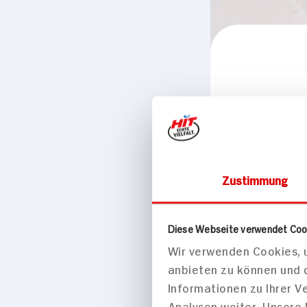
Kochen & Back
ja! Kokos
200g Beutel