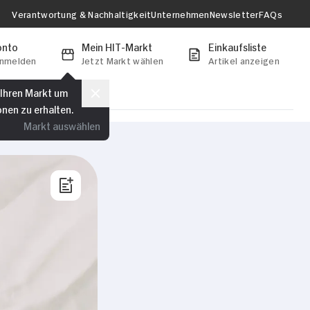
Verantwortung & Nachhaltigkeit
Unternehmen
Newsletter
FAQs
onto
Mein HIT-Markt
Einkaufsliste
anmelden
Jetzt Markt wählen
Artikel anzeigen
 Ihren Markt um
onen zu erhalten.
Markt auswählen