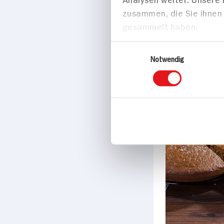
Marke
ja!
Passende Re
Backen
Zustimmung
Diese Webseite verwendet Coo
Wir verwenden Cookies, u