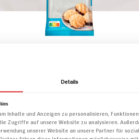
en
Backzutaten
Nuss-Backzutaten
raspel
Markt finden
Bitte wählen Sie einen Markt aus,
um lokale Informationen zu sehen.
Zum Marktfinder