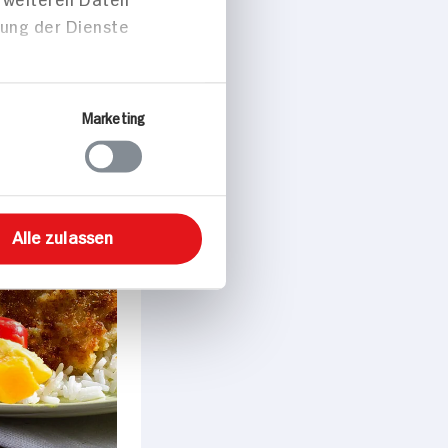
peisen
Über Cookies
 für soziale Medien