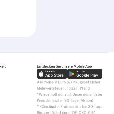
keit
Entdecken Sie unsere Mobile App
Alle Preise in Euro (€) inkl. gesetzlicher
Mehrwertsteuer und zzgl. Pfand.
* Wiederholt günstig: Unser günstigster
Preis der letzten 30 Tage (Aktion)
** Günstigster Preis der letzten 30 Tage
Bio-zertifiziert durch DE-ÖKO-044