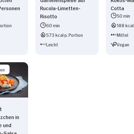
 Personen
Rucola-Limetten-
Cotta
Risotto
50 min
Portion
60 min
188 kcal 
573 kcal p. Portion
Mittel
Leicht
Vegan
sen
t
tzchen in
e und
o-Salsa