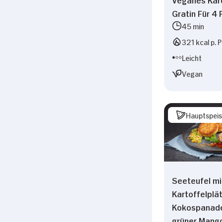
Gratin Für 4
45 min
321 kcal p. 
Leicht
Vegan
Hauptspei
Seeteufel mi
Kartoffelplä
Kokospanad
grüner Mang