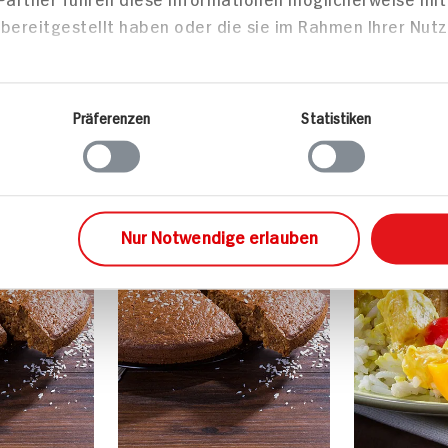
zepte
Backen
Haupts
Details
kies
m Inhalte und Anzeigen zu personalisieren, Funktionen