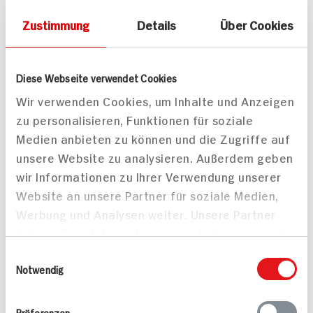
Zustimmung
Details
Über Cookies
Diese Webseite verwendet Cookies
Wir verwenden Cookies, um Inhalte und Anzeigen
Brownies mit
zu personalisieren, Funktionen für soziale
Pecannüssen
Medien anbieten zu können und die Zugriffe auf
unsere Website zu analysieren. Außerdem geben
wir Informationen zu Ihrer Verwendung unserer
Website an unsere Partner für soziale Medien,
Werbung und Analysen weiter. Unsere Partner
führen diese Informationen möglicherweise mit
Weihnachtsstollen
90 min
weiteren Daten zusammen, die Sie ihnen
süßes Prachtstück mit
Einwilligungsauswahl
389 kcal p. Portion
bereitgestellt haben oder die sie im Rahmen
Notwendig
Tradition
Ihrer Nutzung der Dienste gesammelt haben.
120 min
Leicht
Mittel
Vegetarisch
Präferenzen