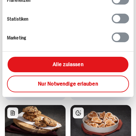
Statistiken
Marketing
Ziegenfrischkäse Tarte
Brownies mit
mit Birne
Pecannüssen
Alle zulassen
15 min
974 kcal p. Portion
90 min
Nur Notwendige erlauben
Leicht
389 kcal p. Portion
Vegetarisch
Leicht