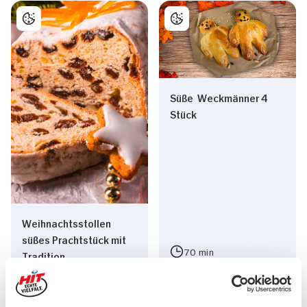
Süße Weckmänner 4
Stück
Weihnachtsstollen
süßes Prachtstück mit
70 min
Tradition
120 min
277 kcal p. Portion
Mittel
Mittel