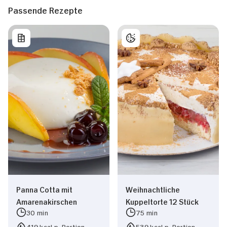
Passende Rezepte
Panna Cotta mit
Weihnachtliche
Amarenakirschen
Kuppeltorte 12 Stück
30 min
75 min
419 kcal p. Portion
539 kcal p. Portion