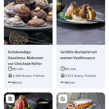
Schokoladige
Gefüllte Bratäpfel mit
Haselnuss-Makronen
warmer Vanillesauce
von Christoph Rüffer
90 min
60 min
2.942 kcal p. Portion
1.527 kcal p. Portion
Mittel
Mittel