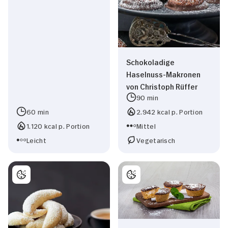
Ihrer Nutzung der Dienste gesammelt haben.
Präferenzen
Statistiken
Schokoladige
Haselnuss-Makronen
Marketing
von Christoph Rüffer
90 min
60 min
2.942 kcal p. Portion
Alle zulassen
1.120 kcal p. Portion
Mittel
Leicht
Vegetarisch
Nur Notwendige erlauben