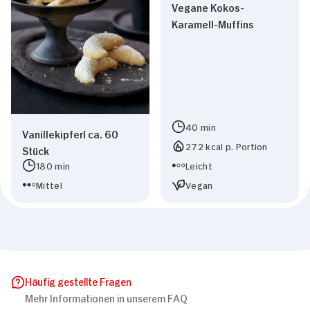
Vegane Kokos-
Karamell-Muffins
40 min
Vanillekipferl ca. 60
272 kcal p. Portion
Stück
180 min
Leicht
Mittel
Vegan
Häufig gestellte Fragen
Mehr Informationen in unserem FAQ