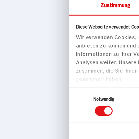
Marke
Zustimmung
Günthart
Herkunftsland
Diese Webseite verwendet Coo
Wir verwenden Cookies, u
anbieten zu können und 
Informationen zu Ihrer 
Analysen weiter. Unsere
Thailand
zusammen, die Sie ihnen 
gesammelt haben.
Passende Re
Einwilligungsauswahl
Notwendig
Desserts