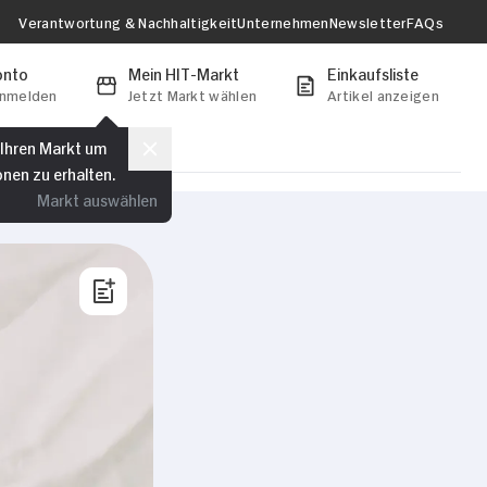
Verantwortung & Nachhaltigkeit
Unternehmen
Newsletter
FAQs
onto
Mein HIT-Markt
Einkaufsliste
anmelden
Jetzt Markt wählen
Artikel anzeigen
 Ihren Markt um
onen zu erhalten.
Markt auswählen