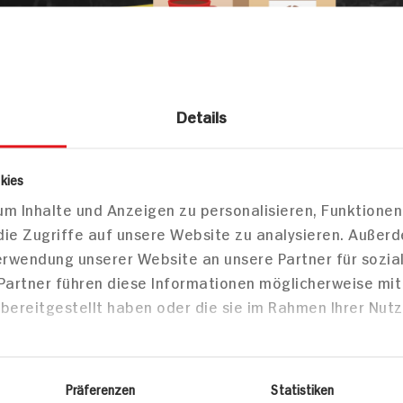
Details
 Kakao
Tee
Schwarz
t Joy of Tea Darjeeling Summer Gold
kies
 Bio Artikeln
m Inhalte und Anzeigen zu personalisieren, Funktionen
el
die Zugriffe auf unsere Website zu analysieren. Außer
Verwendung unserer Website an unsere Partner für sozi
 Partner führen diese Informationen möglicherweise mi
Markt finden
bereitgestellt haben oder die sie im Rahmen Ihrer Nut
Bitte wählen Sie einen Markt aus,
um lokale Informationen zu sehen.
Zum Marktfinder
Präferenzen
Statistiken