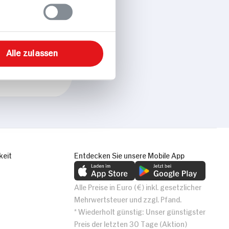
Alle zulassen
keit
Entdecken Sie unsere Mobile App
Alle Preise in Euro (€) inkl. gesetzlicher
Mehrwertsteuer und zzgl. Pfand.
* Wiederholt günstig: Unser günstigster
Preis der letzten 30 Tage (Aktion)