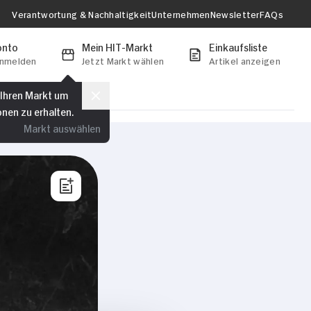
Verantwortung & Nachhaltigkeit
Unternehmen
Newsletter
FAQs
onto
Mein HIT-Markt
Einkaufsliste
anmelden
Jetzt Markt wählen
Artikel anzeigen
 Ihren Markt um
onen zu erhalten.
Markt auswählen