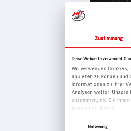
Zustimmung
Kaffee, Tee &
Ronnefeld
Diese Webseite verwendet Coo
Einer von 3.000
Wir verwenden Cookies, u
37,5g Schacht
anbieten zu können und 
Informationen zu Ihrer 
Analysen weiter. Unsere
zusammen, die Sie ihnen 
gesammelt haben.
Einwilligungsauswahl
Notwendig