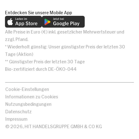
Entdecken Sie unsere Mobile App
Alle Preise in Euro (€) inkl. gesetzlicher Mehrwertsteuer und
zzgl. Pfand.
* Wiederholt günstig: Unser günstigster Preis der letzten 30
Tage (Aktion)
** Günstigster Preis der letzten 30 Tage
Bio-zertifiziert durch DE-ÖKO-044
Cookie-Einstellungen
Informationen zu Cookies
Nutzungsbedingungen
Datenschutz
Impressum
© 2026, HIT HANDELSGRUPPE GMBH & CO KG