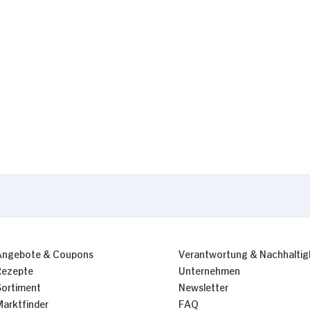
Nur Notwendige erlauben
Angebote & Coupons
Verantwortung & Nachhaltig
Rezepte
Unternehmen
Sortiment
Newsletter
Marktfinder
FAQ