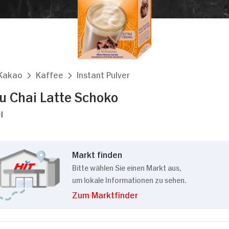
Details
kies
 Kakao
Kaffee
Instant Pulver
m Inhalte und Anzeigen zu personalisieren, Funktionen
die Zugriffe auf unsere Website zu analysieren. Außer
u Chai Latte Schoko
Verwendung unserer Website an unsere Partner für sozi
l
 Partner führen diese Informationen möglicherweise mi
bereitgestellt haben oder die sie im Rahmen Ihrer Nut
Markt finden
Bitte wählen Sie einen Markt aus,
um lokale Informationen zu sehen.
Präferenzen
Statistiken
Zum Marktfinder