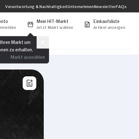
Verantwortung & Nachhaltigkeit
Unternehmen
Newsletter
FAQs
onto
Mein HIT-Markt
Einkaufsliste
anmelden
Jetzt Markt wählen
Artikel anzeigen
 Ihren Markt um
onen zu erhalten.
Markt auswählen