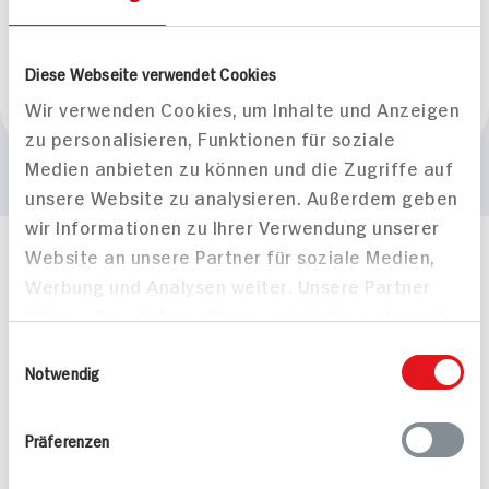
BIO HIT
Fairtrade Produkt
Naturland
Diese Webseite verwendet Cookies
Marke
Wir verwenden Cookies, um Inhalte und Anzeigen
Mount Hagen
zu personalisieren, Funktionen für soziale
Medien anbieten zu können und die Zugriffe auf
unsere Website zu analysieren. Außerdem geben
wir Informationen zu Ihrer Verwendung unserer
Website an unsere Partner für soziale Medien,
Häufig gestellte Fragen
Werbung und Analysen weiter. Unsere Partner
Mehr Informationen in unserem FAQ
führen diese Informationen möglicherweise mit
kontakt
hit.de
weiteren Daten zusammen, die Sie ihnen
Wir beantworten gerne Ihre Fragen
Einwilligungsauswahl
(0228) 42967 0
bereitgestellt haben oder die sie im Rahmen
Notwendig
Montag - Donnerstag: 9 bis 16 Uhr
Ihrer Nutzung der Dienste gesammelt haben.
Freitags: 9 bis 13 Uhr
Präferenzen
Folgen Sie uns auf TikTok