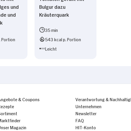
dges und
Bulgur dazu
ade und
Kräuterquark
rk
35 min
. Portion
543 kcal p. Portion
Leicht
Angebote & Coupons
Verantwortung & Nachhaltig
Rezepte
Unternehmen
Sortiment
Newsletter
Marktfinder
FAQ
Unser Magazin
HIT-Konto