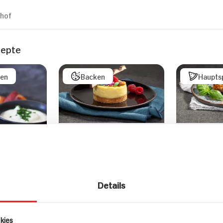
hhof
zepte
sen
Backen
Haupts
Mini-Cheesecakes
Aubergine
Details
kies