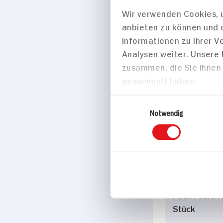
Wir verwenden Cookies, u
Fondue Chino
anbieten zu können und 
Personen
Informationen zu Ihrer 
90 min
Analysen weiter. Unsere
942 kcal p. 
zusammen, die Sie ihnen 
Mittel
gesammelt haben.
Einwilligungsauswahl
Notwendig
Backen
Libbys Schw
Petit Fours f
Stück