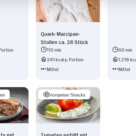
Quark-Marzipan-
Stollen ca. 28 Stück
Portion
110 min
60 min
241 kcal p. Portion
1.218 kca
Mittel
Mittel
sen
Vorspeise/Snacks
ts mit
Tomaten gefüllt mit