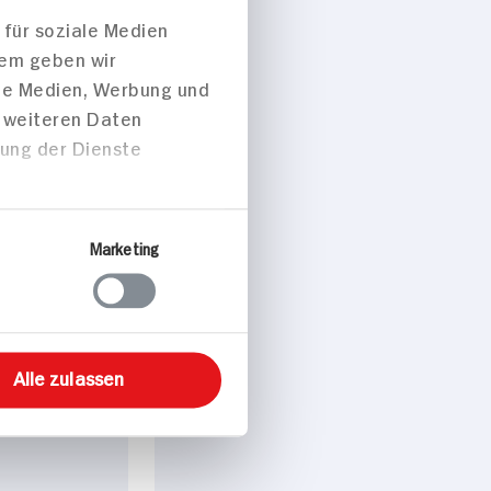
 für soziale Medien
dem geben wir
ale Medien, Werbung und
 p. Portion
t weiteren Daten
zung der Dienste
sch
Marketing
peisen
Alle zulassen
it Fetakäse
-Tzatziki