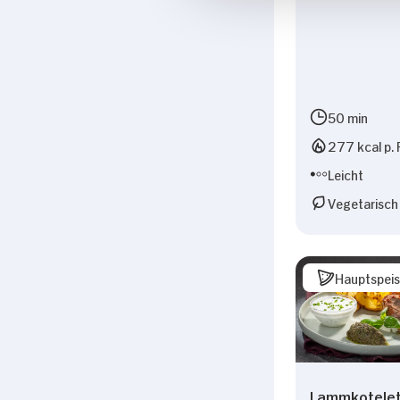
50 min
277 kcal p. 
Leicht
Vegetarisch
Hauptspei
Lammkotelet