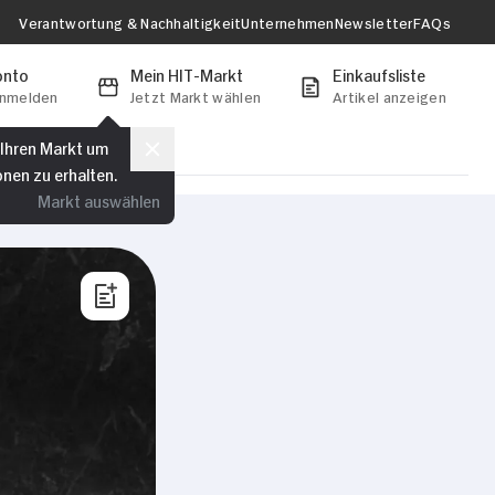
Verantwortung & Nachhaltigkeit
Unternehmen
Newsletter
FAQs
onto
Mein HIT-Markt
Einkaufsliste
anmelden
Jetzt Markt wählen
Artikel anzeigen
 Ihren Markt um
onen zu erhalten.
Markt auswählen