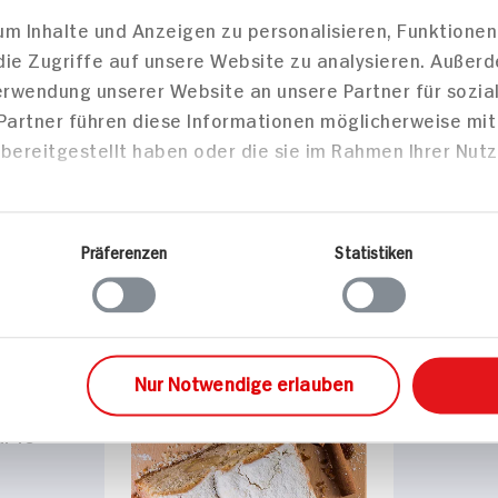
m Inhalte und Anzeigen zu personalisieren, Funktionen
is für 2
210 min
75 min
die Zugriffe auf unsere Website zu analysieren. Außer
Verwendung unserer Website an unsere Partner für sozi
576 kcal p. Portion
680 kcal
 Partner führen diese Informationen möglicherweise mi
Portion
Leicht
Leicht
bereitgestellt haben oder die sie im Rahmen Ihrer Nut
Vegetarisch
Vegetari
Präferenzen
Statistiken
Backen
Haupts
Nur Notwendige erlauben
Bifteki m
arzwälder
und Oliven
ür 16