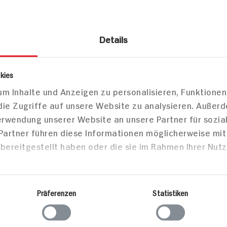
Details
Vielseitig
kies
m Inhalte und Anzeigen zu personalisieren, Funktionen
210 min
75 min
die Zugriffe auf unsere Website zu analysieren. Außer
ortion
576 kcal p. Portion
680 kcal
Verwendung unserer Website an unsere Partner für sozi
Leicht
Leicht
 Partner führen diese Informationen möglicherweise mi
Vegetarisch
Vegetari
bereitgestellt haben oder die sie im Rahmen Ihrer Nut
Backen
Desser
Präferenzen
Statistiken