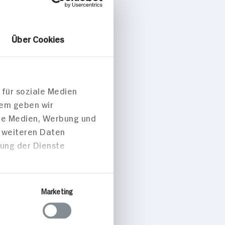
Über Cookies
 für soziale Medien
dem geben wir
 p. Portion
ale Medien, Werbung und
t weiteren Daten
sch
zung der Dienste
ts
Marketing