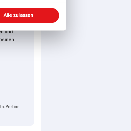
Alle zulassen
ssert mit
ark,
en und
osinen
 p. Portion