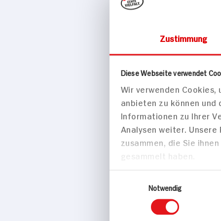
Zustimmung
Kräuterquark 
Diese Webseite verwendet Coo
und gesund
Wir verwenden Cookies, u
10 min
anbieten zu können und 
69 kcal p. P
Informationen zu Ihrer 
Leicht
Analysen weiter. Unsere
Vegetarisch
zusammen, die Sie ihnen 
gesammelt haben.
Einwilligungsauswahl
Desserts
Notwendig