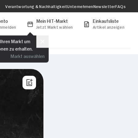
Verantwortung & Nachhaltigkeit
Unternehmen
Newsletter
FAQs
onto
Mein HIT-Markt
Einkaufsliste
anmelden
Jetzt Markt wählen
Artikel anzeigen
 Ihren Markt um
onen zu erhalten.
Markt auswählen