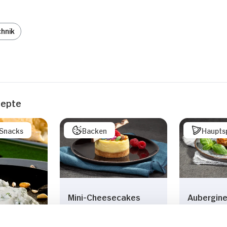
hnik
zepte
/Snacks
Backen
Haupts
Mini-Cheesecakes
Aubergine