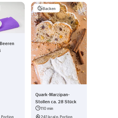
Backen
Beeren
4
Quark-Marzipan-
Stollen ca. 28 Stück
110 min
. Portion
241 kcal p. Portion