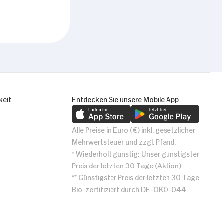
keit
Entdecken Sie unsere Mobile App
Alle Preise in Euro (€) inkl. gesetzlicher
Mehrwertsteuer und zzgl. Pfand.
* Wiederholt günstig: Unser günstigster
Preis der letzten 30 Tage (Aktion)
** Günstigster Preis der letzten 30 Tage
Bio-zertifiziert durch DE-ÖKO-044