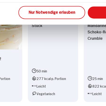
Nur Notwendige erlauben
Libbys Schwarzwälder
Schichtde
Petit Fours für 16
Sahne-Qu
Stück
Mandarin
Schoko-R
Crumble
2
50 min
Portion
277 kcal p. Portion
25 min
Leicht
822 kcal
Vegetarisch
Leicht