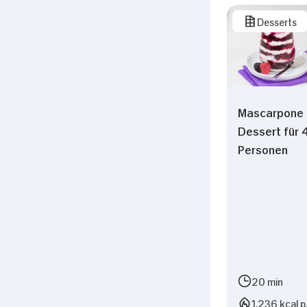
Desserts
Mascarpone 
Dessert für 
Personen
20 min
1.236 kcal p