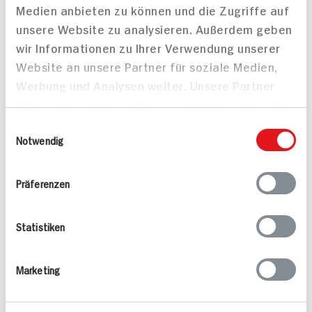
Medien anbieten zu können und die Zugriffe auf
unsere Website zu analysieren. Außerdem geben
wir Informationen zu Ihrer Verwendung unserer
Libbys Schwarzwälder
Schichtdessert mit
Website an unsere Partner für soziale Medien,
Petit Fours für 16 Stück
Sahne-Quark,
Werbung und Analysen weiter. Unsere Partner
Mandarinen und
führen diese Informationen möglicherweise mit
Schoko-Rosinen
50 min
Crumble
weiteren Daten zusammen, die Sie ihnen
Einwilligungsauswahl
277 kcal p. Portion
25 min
bereitgestellt haben oder die sie im Rahmen
Notwendig
Leicht
822 kcal p. Portion
Ihrer Nutzung der Dienste gesammelt haben.
Vegetarisch
Leicht
Präferenzen
Statistiken
Marketing
Mascarpone Beeren