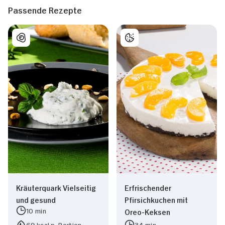
Passende Rezepte
Kräuterquark Vielseitig
Erfrischender
und gesund
Pfirsichkuchen mit
10 min
Oreo-Keksen
69 kcal p. Portion
34 min