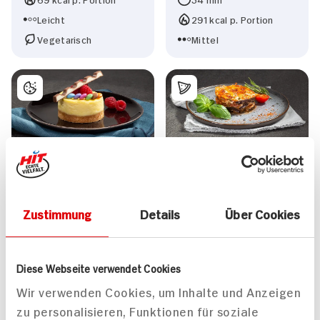
Leicht
291 kcal p. Portion
Vegetarisch
Mittel
Mini-Cheesecakes
Auberginen-Auflauf
210 min
75 min
576 kcal p. Portion
680 kcal p. Portion
Zustimmung
Details
Über Cookies
Leicht
Leicht
Vegetarisch
Vegetarisch
Diese Webseite verwendet Cookies
Wir verwenden Cookies, um Inhalte und Anzeigen
zu personalisieren, Funktionen für soziale