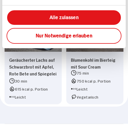
Vegetarisch
Mittel
Alle zulassen
Nur Notwendige erlauben
Geräucherter Lachs auf
Blumenkohl im Bierteig
Schwarzbrot mit Apfel,
mit Sour Cream
75 min
Rote Bete und Spiegelei
30 min
750 kcal p. Portion
615 kcal p. Portion
Leicht
Leicht
Vegetarisch