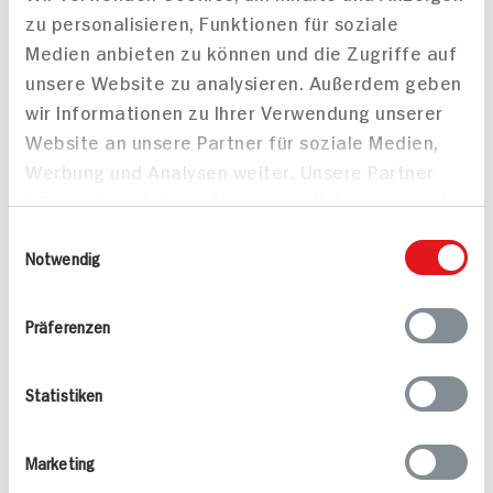
zu personalisieren, Funktionen für soziale
Steak mit spicy Cheese-
Medien anbieten zu können und die Zugriffe auf
75 min
Peppers
unsere Website zu analysieren. Außerdem geben
30 min
680 kcal p. Portion
wir Informationen zu Ihrer Verwendung unserer
567 kcal p. Portion
Leicht
Website an unsere Partner für soziale Medien,
Leicht
Vegetarisch
Werbung und Analysen weiter. Unsere Partner
führen diese Informationen möglicherweise mit
weiteren Daten zusammen, die Sie ihnen
Einwilligungsauswahl
bereitgestellt haben oder die sie im Rahmen
Notwendig
Ihrer Nutzung der Dienste gesammelt haben.
Präferenzen
Mini-Cheesecakes
Lammkoteletts mit
Kartoffelwedges und
Statistiken
Oliventapenade und
210 min
Zitronenquark
576 kcal p. Portion
70 min
Marketing
Leicht
1.037 kcal p. Portion