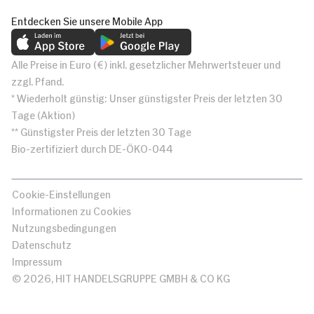
Entdecken Sie unsere Mobile App
Alle Preise in Euro (€) inkl. gesetzlicher Mehrwertsteuer und
zzgl. Pfand.
* Wiederholt günstig: Unser günstigster Preis der letzten 30
Tage (Aktion)
** Günstigster Preis der letzten 30 Tage
Bio-zertifiziert durch DE-ÖKO-044
Cookie-Einstellungen
Informationen zu Cookies
Nutzungsbedingungen
Datenschutz
Impressum
© 2026, HIT HANDELSGRUPPE GMBH & CO KG