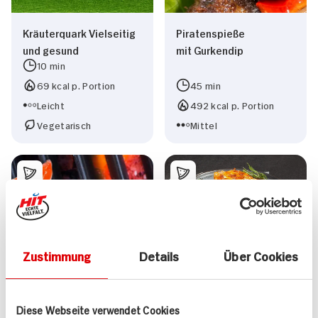
Kräuterquark Vielseitig
Piratenspieße
und gesund
mit Gurkendip
10 min
69 kcal p. Portion
45 min
Leicht
492 kcal p. Portion
Vegetarisch
Mittel
Zustimmung
Details
Über Cookies
Auberginen-Auflauf
Diese Webseite verwendet Cookies