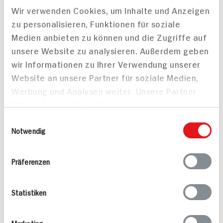
Wir verwenden Cookies, um Inhalte und Anzeigen
zu personalisieren, Funktionen für soziale
Medien anbieten zu können und die Zugriffe auf
Steak mit spicy Cheese-
unsere Website zu analysieren. Außerdem geben
75 min
Peppers
wir Informationen zu Ihrer Verwendung unserer
30 min
680 kcal p. Portion
Website an unsere Partner für soziale Medien,
567 kcal p. Portion
Leicht
Werbung und Analysen weiter. Unsere Partner
Leicht
Vegetarisch
führen diese Informationen möglicherweise mit
weiteren Daten zusammen, die Sie ihnen
Einwilligungsauswahl
bereitgestellt haben oder die sie im Rahmen
Notwendig
Ihrer Nutzung der Dienste gesammelt haben.
Präferenzen
Mini-Cheesecakes
Lammkoteletts mit
Statistiken
Kartoffelwedges und
Oliventapenade und
210 min
Marketing