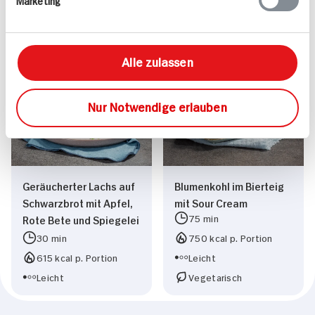
Zitronenquark
576 kcal p. Portion
70 min
Leicht
1.037 kcal p. Portion
Vegetarisch
Mittel
Alle zulassen
Nur Notwendige erlauben
Geräucherter Lachs auf
Blumenkohl im Bierteig
Schwarzbrot mit Apfel,
mit Sour Cream
75 min
Rote Bete und Spiegelei
30 min
750 kcal p. Portion
615 kcal p. Portion
Leicht
Leicht
Vegetarisch