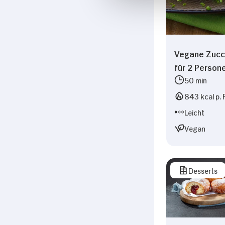
Vegane Zucc
für 2 Person
50 min
843 kcal p. 
Leicht
Vegan
Desserts