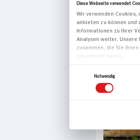
Diese Webseite verwendet Coo
Wir verwenden Cookies, u
45 min
anbieten zu können und 
876 kcal p. 
Informationen zu Ihrer 
Mittel
Analysen weiter. Unsere
Vegan
zusammen, die Sie ihnen 
gesammelt haben.
Einwilligungsauswahl
Hauptspei
Notwendig