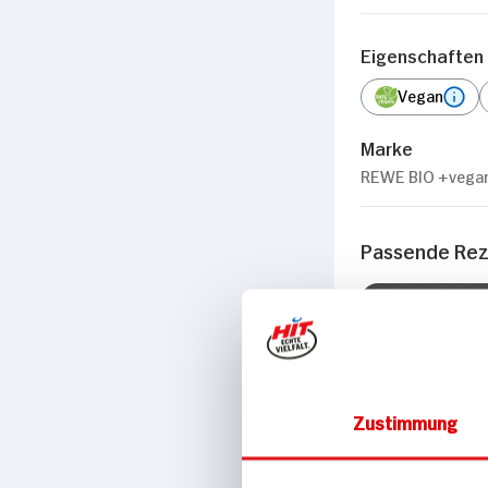
Eigenschaften
Vegan
Marke
REWE BIO +vega
Passende Re
Frühstück
Zustimmung
Veganes Porr
Beeren und 