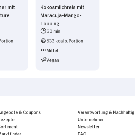
ner mit
Kokosmilchreis mit
türe
Maracuja-Mango-
Topping
60 min
Portion
533 kcal p. Portion
Mittel
Vegan
Angebote & Coupons
Verantwortung & Nachhaltig
Rezepte
Unternehmen
Sortiment
Newsletter
Marktfinder
FAQ