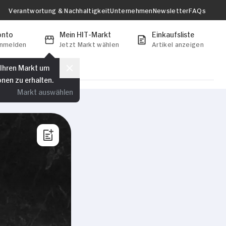
Verantwortung & Nachhaltigkeit
Unternehmen
Newsletter
FAQs
onto
Mein HIT-Markt
Einkaufsliste
anmelden
Jetzt Markt wählen
Artikel anzeigen
 Ihren Markt um
onen zu erhalten.
Markt auswählen