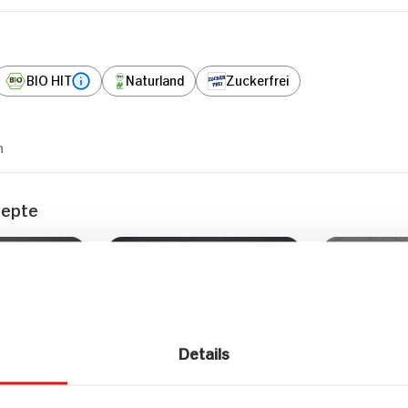
BIO HIT
Naturland
Zuckerfrei
n
zepte
Hauptspeisen
Haupts
Details
idge mit
Veganes Schnitzel mit
Winterlic
Nüssen
Gurkensalat und
mit karame