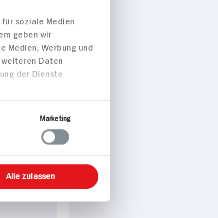
 für soziale Medien
dem geben wir
 p. Portion
ale Medien, Werbung und
t weiteren Daten
zung der Dienste
peisen
Marketing
sagne
Alle zulassen