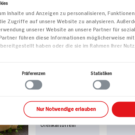
kies
Kartoffelpüree
Birne
m Inhalte und Anzeigen zu personalisieren, Funktionen
60 min
30 min
die Zugriffe auf unsere Website zu analysieren. Außer
Portion
846 kcal p. Portion
627 kcal
Verwendung unserer Website an unsere Partner für sozi
Mittel
Leicht
 Partner führen diese Informationen möglicherweise mi
Vegan
Vegan
bereitgestellt haben oder die sie im Rahmen Ihrer Nut
sen
Hauptspeisen
Haupts
Präferenzen
Statistiken
Veganes
Gemüsela
Nur Notwendige erlauben
Jägerschnitzel mit
Ofenkartoffeln