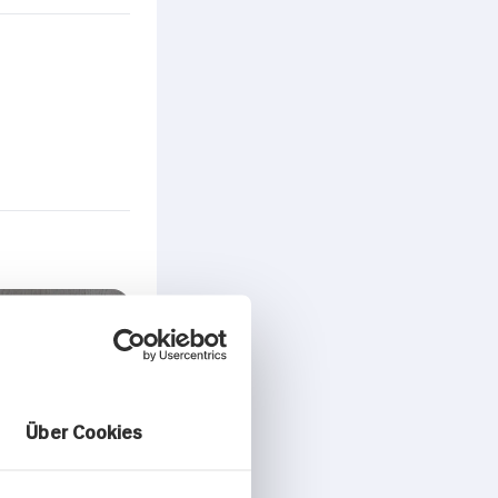
peisen
Über Cookies
hes Porridge
llisierter