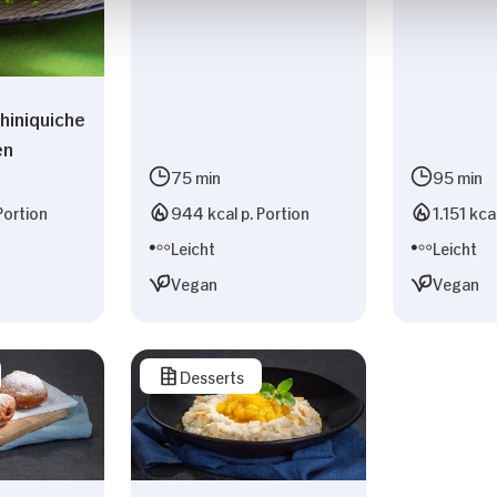
hiniquiche
en
75 min
95 min
Portion
944 kcal p. Portion
1.151 kca
Leicht
Leicht
Vegan
Vegan
Desserts