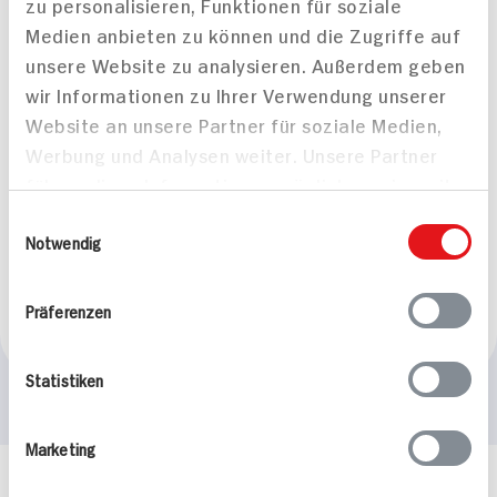
zu personalisieren, Funktionen für soziale
Medien anbieten zu können und die Zugriffe auf
unsere Website zu analysieren. Außerdem geben
wir Informationen zu Ihrer Verwendung unserer
Website an unsere Partner für soziale Medien,
Chia-Porridge mit
Veganer Erdbeer-
Werbung und Analysen weiter. Unsere Partner
karamellisierter
Rührkuchen
führen diese Informationen möglicherweise mit
Banane, Mandeln und
weiteren Daten zusammen, die Sie ihnen
Einwilligungsauswahl
Blaubeeren
bereitgestellt haben oder die sie im Rahmen
Notwendig
35 min
Ihrer Nutzung der Dienste gesammelt haben.
604 kcal p. Portion
80 min
Leicht
522 kcal p. Portion
Präferenzen
Vegan
Leicht
Statistiken
Marketing
Häufig gestellte Fragen