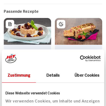
Passende Rezepte
Veganer Milchreis mit
Veganer Erdbeer-
gebundenen Kirschen
Rührkuchen
und karamellisierten
Macadamianüssen
40 min
Zustimmung
Details
Über Cookies
571 kcal p. Portion
80 min
Mittel
522 kcal p. Portion
Diese Webseite verwendet Cookies
Vegan
Leicht
Wir verwenden Cookies, um Inhalte und Anzeigen