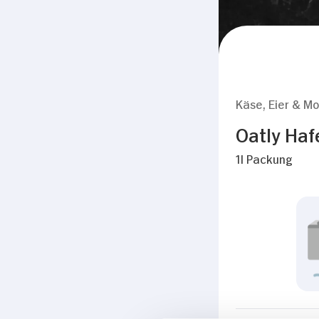
Käse, Eier & Mo
Oatly Haf
1l Packung