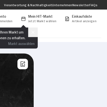
Verantwortung & Nachhaltigkeit
Unternehmen
Newsletter
FAQs
onto
Mein HIT-Markt
Einkaufsliste
anmelden
Jetzt Markt wählen
Artikel anzeigen
 Ihren Markt um
onen zu erhalten.
Markt auswählen