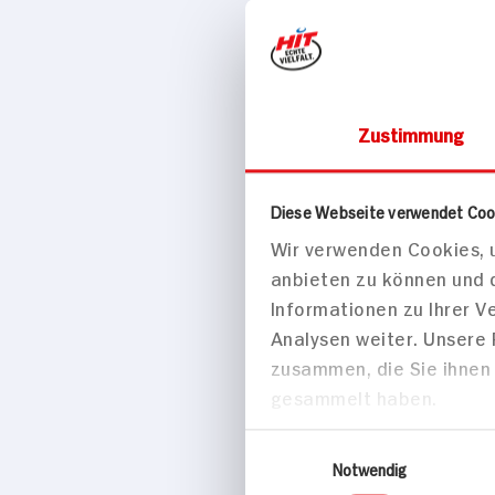
Eigenschaften
Vegan
Marke
Zustimmung
Oatly
Diese Webseite verwendet Coo
Passende Re
Wir verwenden Cookies, u
anbieten zu können und 
Backen
Informationen zu Ihrer 
Analysen weiter. Unsere
zusammen, die Sie ihnen 
gesammelt haben.
Veganer Erd
Einwilligungsauswahl
Rührkuchen
Notwendig