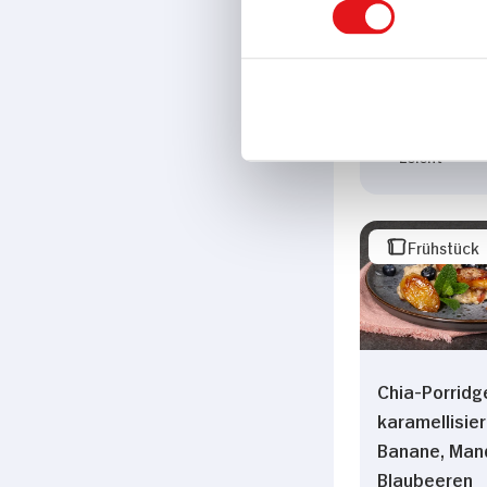
80 min
522 kcal p. 
Leicht
Frühstück
Chia-Porridg
karamellisier
Banane, Man
Blaubeeren