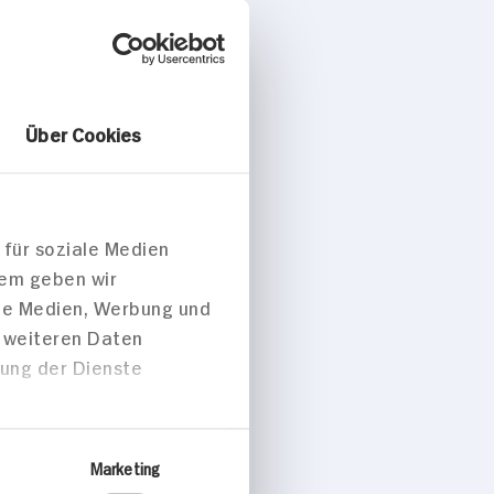
Über Cookies
 für soziale Medien
dem geben wir
ts
ale Medien, Werbung und
t weiteren Daten
zung der Dienste
ilchreis mit
en Kirschen
Marketing
ellisierten