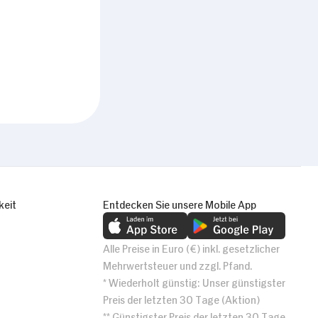
keit
Entdecken Sie unsere Mobile App
Alle Preise in Euro (€) inkl. gesetzlicher
Mehrwertsteuer und zzgl. Pfand.
* Wiederholt günstig: Unser günstigster
Preis der letzten 30 Tage (Aktion)
** Günstigster Preis der letzten 30 Tage