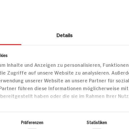
Details
kies
zepte
m Inhalte und Anzeigen zu personalisieren, Funktionen
die Zugriffe auf unsere Website zu analysieren. Außer
Backen
Desser
Verwendung unserer Website an unsere Partner für sozi
 Partner führen diese Informationen möglicherweise mi
bereitgestellt haben oder die sie im Rahmen Ihrer Nut
beer-
Veganer Erdbeer-
Veganer M
Rührkuchen
gebunden
Präferenzen
Statistiken
und karam