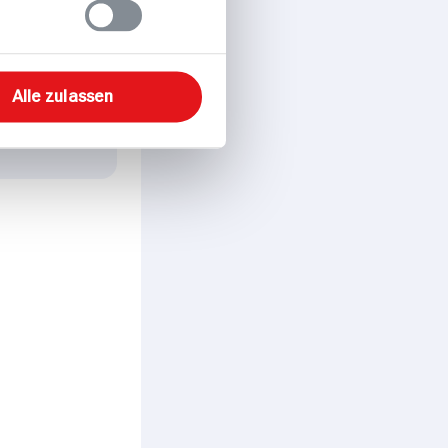
anüssen
p. Portion
Alle zulassen