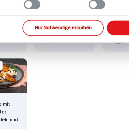
Macadami
40 min
80 min
571 kcal 
Nur Notwendige erlauben
Portion
522 kcal p. Portion
Mittel
Leicht
Vegan
e mit
ter
deln und