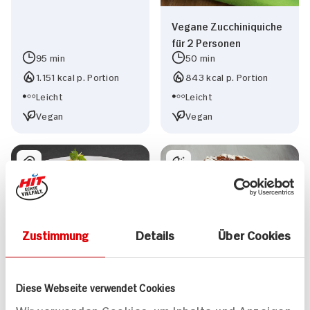
Vegane Zucchiniquiche
für 2 Personen
95 min
50 min
1.151 kcal p. Portion
843 kcal p. Portion
Leicht
Leicht
Vegan
Vegan
Zustimmung
Details
Über Cookies
Tofu-Nuggets mit
Veganer
Guacamole
Weihnachtskuchen mit
Haselnüssen,
Diese Webseite verwendet Cookies
geriebenen Äpfeln und
Rotwein
Wir verwenden Cookies, um Inhalte und Anzeigen