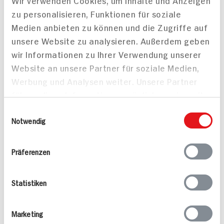
120 min
60 min
zu personalisieren, Funktionen für soziale
1.172 kcal p. Portion
553 kcal p. Portion
Medien anbieten zu können und die Zugriffe auf
Leicht
Leicht
unsere Website zu analysieren. Außerdem geben
Vegan
Vegan
wir Informationen zu Ihrer Verwendung unserer
Website an unsere Partner für soziale Medien,
Werbung und Analysen weiter. Unsere Partner
führen diese Informationen möglicherweise mit
weiteren Daten zusammen, die Sie ihnen
Einwilligungsauswahl
bereitgestellt haben oder die sie im Rahmen
Notwendig
Ihrer Nutzung der Dienste gesammelt haben.
Veganes Schnitzel mit
Veganes Porridge mit
Präferenzen
Gurkensalat und
Beeren und Nüssen
Kartoffelpüree
60 min
45 min
Statistiken
846 kcal p. Portion
876 kcal p. Portion
Mittel
Mittel
Marketing
Vegan
Vegan