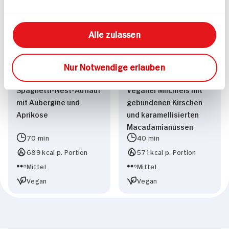
Alle zulassen
Nur Notwendige erlauben
Spaghetti-Nest-Auflauf
Veganer Milchreis mit
mit Aubergine und
gebundenen Kirschen
Aprikose
und karamellisierten
Macadamianüssen
70 min
40 min
689 kcal p. Portion
571 kcal p. Portion
Mittel
Mittel
Vegan
Vegan