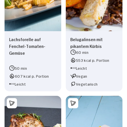
Lachsforelle auf
Belugalinsen mit
Fenchel-Tomaten-
pikantem Kürbis
60 min
Gemüse
553 kcal p. Portion
50 min
Leicht
607 kcal p. Portion
Vegan
Leicht
Vegetarisch