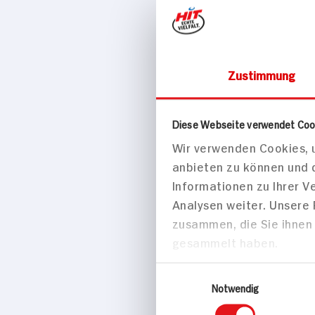
Zustimmung
Käse, Eier & Mo
Diese Webseite verwendet Coo
Alpro Soy
Wir verwenden Cookies, u
anbieten zu können und 
Informationen zu Ihrer 
Analysen weiter. Unsere
zusammen, die Sie ihnen 
gesammelt haben.
Einwilligungsauswahl
Notwendig