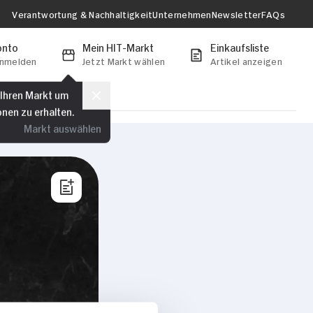
Verantwortung & Nachhaltigkeit
Unternehmen
Newsletter
FAQs
onto
Mein HIT-Markt
Einkaufsliste
anmelden
Jetzt Markt wählen
Artikel anzeigen
 Ihren Markt um
onen zu erhalten.
Markt auswählen