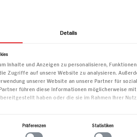
Details
lkerei
Pflanzliche Alternativen
Pflanzliche Dessertal
kies
a-Dessert Schokolade mildfein
m Inhalte und Anzeigen zu personalisieren, Funktionen
die Zugriffe auf unsere Website zu analysieren. Außer
Verwendung unserer Website an unsere Partner für sozi
Markt finden
 Partner führen diese Informationen möglicherweise mi
Bitte wählen Sie einen Markt aus,
bereitgestellt haben oder die sie im Rahmen Ihrer Nut
um lokale Informationen zu sehen.
Zum Marktfinder
Präferenzen
Statistiken