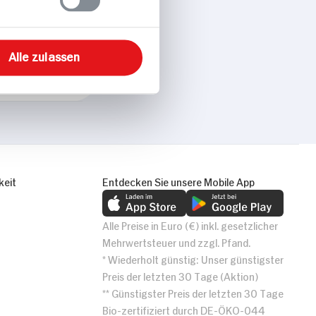
Alle zulassen
keit
Entdecken Sie unsere Mobile App
Alle Preise in Euro (€) inkl. gesetzlicher
Mehrwertsteuer und zzgl. Pfand.
* Wiederholt günstig: Unser günstigster
Preis der letzten 30 Tage (Aktion)
** Günstigster Preis der letzten 30 Tage
Bio-zertifiziert durch DE-ÖKO-044