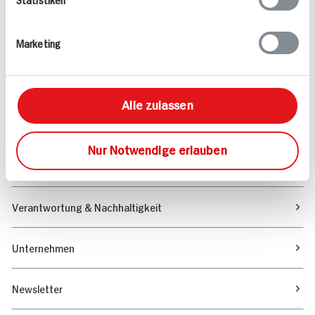
Angebote & Coupons
Marketing
Rezepte
Sortiment
Alle zulassen
Marktfinder
Nur Notwendige erlauben
Unser Magazin
Verantwortung & Nachhaltigkeit
Unternehmen
Newsletter