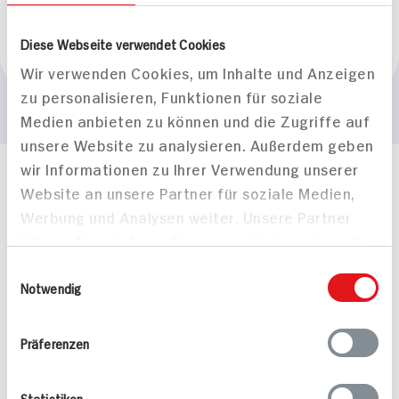
Marke
Diese Webseite verwendet Cookies
Meggle
Wir verwenden Cookies, um Inhalte und Anzeigen
zu personalisieren, Funktionen für soziale
Medien anbieten zu können und die Zugriffe auf
unsere Website zu analysieren. Außerdem geben
wir Informationen zu Ihrer Verwendung unserer
Häufig gestellte Fragen
Website an unsere Partner für soziale Medien,
Mehr Informationen in unserem FAQ
Werbung und Analysen weiter. Unsere Partner
kontakt
hit.de
führen diese Informationen möglicherweise mit
Wir beantworten gerne Ihre Fragen
weiteren Daten zusammen, die Sie ihnen
(0228) 42967 0
Einwilligungsauswahl
bereitgestellt haben oder die sie im Rahmen
Notwendig
Montag - Donnerstag: 9 bis 16 Uhr
Ihrer Nutzung der Dienste gesammelt haben.
Freitags: 9 bis 13 Uhr
Folgen Sie uns auf TikTok
Präferenzen
Statistiken