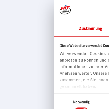
Zustimmung
Käse, Eier & Mo
Schlagfix
Diese Webseite verwendet Coo
Wir verwenden Cookies, u
10x10g Packun
anbieten zu können und 
Informationen zu Ihrer 
Analysen weiter. Unsere
zusammen, die Sie ihnen 
gesammelt haben.
Einwilligungsauswahl
Notwendig