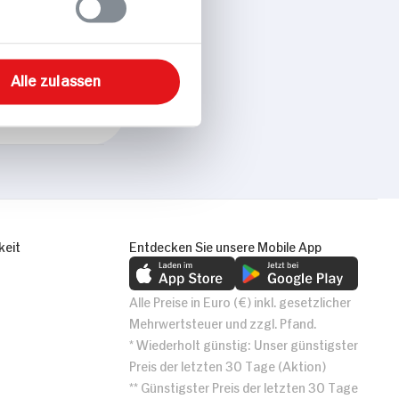
Alle zulassen
keit
Entdecken Sie unsere Mobile App
Alle Preise in Euro (€) inkl. gesetzlicher
Mehrwertsteuer und zzgl. Pfand.
* Wiederholt günstig: Unser günstigster
Preis der letzten 30 Tage (Aktion)
** Günstigster Preis der letzten 30 Tage