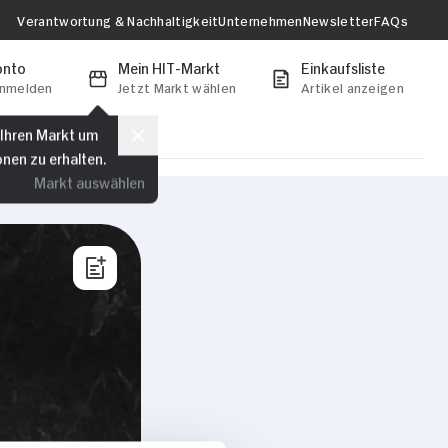
Verantwortung & Nachhaltigkeit
Unternehmen
Newsletter
FAQs
onto
Mein HIT-Markt
Einkaufsliste
anmelden
Jetzt Markt wählen
Artikel anzeigen
 Ihren Markt um
onen zu erhalten.
Markt auswählen