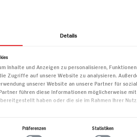
Details
lkerei
Milchkonzentrate
Kaffeesahne
 Kaffeeweißer 10% Fett
kies
m Inhalte und Anzeigen zu personalisieren, Funktionen
g
die Zugriffe auf unsere Website zu analysieren. Außer
Verwendung unserer Website an unsere Partner für sozi
 Partner führen diese Informationen möglicherweise mi
Markt finden
bereitgestellt haben oder die sie im Rahmen Ihrer Nut
Bitte wählen Sie einen Markt aus,
um lokale Informationen zu sehen.
Zum Marktfinder
Präferenzen
Statistiken