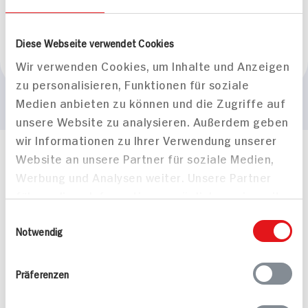
BIO HIT
Naturland
Diese Webseite verwendet Cookies
Marke
Wir verwenden Cookies, um Inhalte und Anzeigen
REWE BIO
zu personalisieren, Funktionen für soziale
Medien anbieten zu können und die Zugriffe auf
unsere Website zu analysieren. Außerdem geben
wir Informationen zu Ihrer Verwendung unserer
Website an unsere Partner für soziale Medien,
Häufig gestellte Fragen
Werbung und Analysen weiter. Unsere Partner
Mehr Informationen in unserem FAQ
kontakt
hit.de
führen diese Informationen möglicherweise mit
Wir beantworten gerne Ihre Fragen
weiteren Daten zusammen, die Sie ihnen
Einwilligungsauswahl
(0228) 42967 0
bereitgestellt haben oder die sie im Rahmen
Notwendig
Montag - Donnerstag: 9 bis 16 Uhr
Ihrer Nutzung der Dienste gesammelt haben.
Freitags: 9 bis 13 Uhr
Präferenzen
Folgen Sie uns auf TikTok