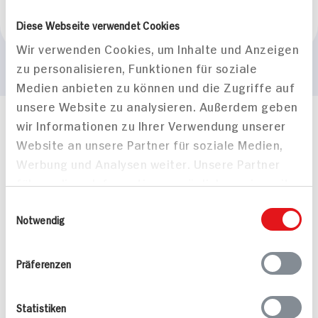
Marke
Diese Webseite verwendet Cookies
Körfez
Wir verwenden Cookies, um Inhalte und Anzeigen
zu personalisieren, Funktionen für soziale
Medien anbieten zu können und die Zugriffe auf
unsere Website zu analysieren. Außerdem geben
wir Informationen zu Ihrer Verwendung unserer
Häufig gestellte Fragen
Website an unsere Partner für soziale Medien,
Mehr Informationen in unserem FAQ
kontakt
hit.de
Werbung und Analysen weiter. Unsere Partner
Wir beantworten gerne Ihre Fragen
führen diese Informationen möglicherweise mit
(0228) 42967 0
weiteren Daten zusammen, die Sie ihnen
Einwilligungsauswahl
Montag - Donnerstag: 9 bis 16 Uhr
bereitgestellt haben oder die sie im Rahmen
Notwendig
Freitags: 9 bis 13 Uhr
Ihrer Nutzung der Dienste gesammelt haben.
Folgen Sie uns auf TikTok
Präferenzen
Angebote & Coupons
Statistiken