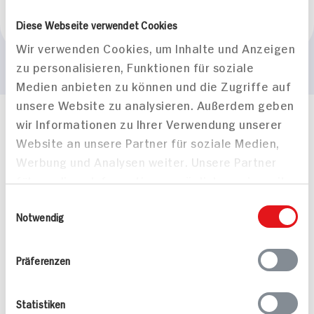
Marke
Diese Webseite verwendet Cookies
Emmi
Wir verwenden Cookies, um Inhalte und Anzeigen
zu personalisieren, Funktionen für soziale
Medien anbieten zu können und die Zugriffe auf
unsere Website zu analysieren. Außerdem geben
wir Informationen zu Ihrer Verwendung unserer
Häufig gestellte Fragen
Website an unsere Partner für soziale Medien,
Mehr Informationen in unserem FAQ
kontakt
hit.de
Werbung und Analysen weiter. Unsere Partner
Wir beantworten gerne Ihre Fragen
führen diese Informationen möglicherweise mit
(0228) 42967 0
weiteren Daten zusammen, die Sie ihnen
Einwilligungsauswahl
Montag - Donnerstag: 9 bis 16 Uhr
bereitgestellt haben oder die sie im Rahmen
Notwendig
Freitags: 9 bis 13 Uhr
Ihrer Nutzung der Dienste gesammelt haben.
Folgen Sie uns auf TikTok
Präferenzen
Angebote & Coupons
Statistiken