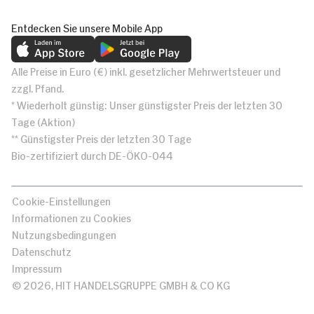
Entdecken Sie unsere Mobile App
Alle Preise in Euro (€) inkl. gesetzlicher Mehrwertsteuer und
zzgl. Pfand.
* Wiederholt günstig: Unser günstigster Preis der letzten 30
Tage (Aktion)
** Günstigster Preis der letzten 30 Tage
Bio-zertifiziert durch DE-ÖKO-044
Cookie-Einstellungen
Informationen zu Cookies
Nutzungsbedingungen
Datenschutz
Impressum
© 2026, HIT HANDELSGRUPPE GMBH & CO KG