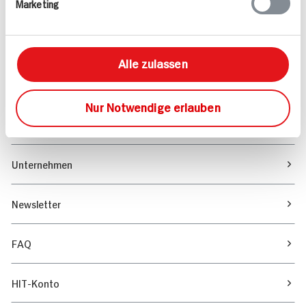
Marketing
Sortiment
Marktfinder
Alle zulassen
Unser Magazin
Nur Notwendige erlauben
Verantwortung & Nachhaltigkeit
Unternehmen
Newsletter
FAQ
HIT-Konto