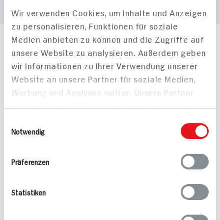
Wir verwenden Cookies, um Inhalte und Anzeigen
zu personalisieren, Funktionen für soziale
Medien anbieten zu können und die Zugriffe auf
Häufig gestellte Fragen
unsere Website zu analysieren. Außerdem geben
Mehr Informationen in unserem FAQ
wir Informationen zu Ihrer Verwendung unserer
kontakt
hit.de
Website an unsere Partner für soziale Medien,
Wir beantworten gerne Ihre Fragen
Werbung und Analysen weiter. Unsere Partner
(0228) 42967 0
führen diese Informationen möglicherweise mit
Montag - Donnerstag: 9 bis 16 Uhr
Freitags: 9 bis 13 Uhr
weiteren Daten zusammen, die Sie ihnen
Einwilligungsauswahl
Folgen Sie uns auf TikTok
bereitgestellt haben oder die sie im Rahmen
Notwendig
Ihrer Nutzung der Dienste gesammelt haben.
Präferenzen
Angebote & Coupons
Statistiken
Rezepte