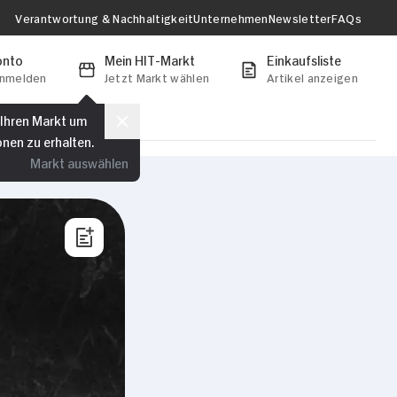
Verantwortung & Nachhaltigkeit
Unternehmen
Newsletter
FAQs
onto
Mein HIT-Markt
Einkaufsliste
anmelden
Jetzt Markt wählen
Artikel anzeigen
 Ihren Markt um
onen zu erhalten.
Markt auswählen