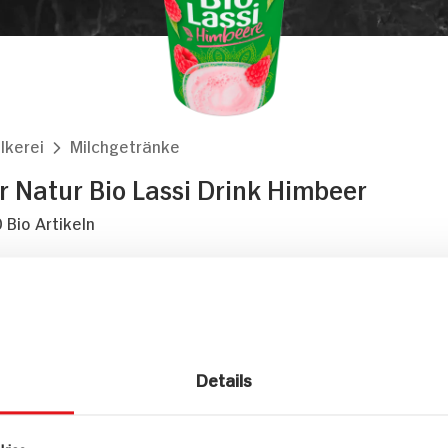
lkerei
Milchgetränke
 Natur Bio Lassi Drink Himbeer
 Bio Artikeln
indorf
Markt finden
Details
Bitte wählen Sie einen Markt aus,
um lokale Informationen zu sehen.
Zum Marktfinder