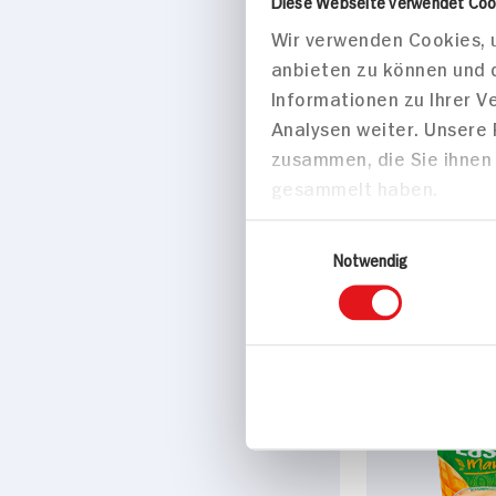
Diese Webseite verwendet Coo
Wir verwenden Cookies, u
anbieten zu können und 
Eigenschaften
Informationen zu Ihrer 
BIO HIT
Analysen weiter. Unsere
zusammen, die Sie ihnen 
Marke
gesammelt haben.
Andechser Natur
Einwilligungsauswahl
Notwendig
Weitere Artik