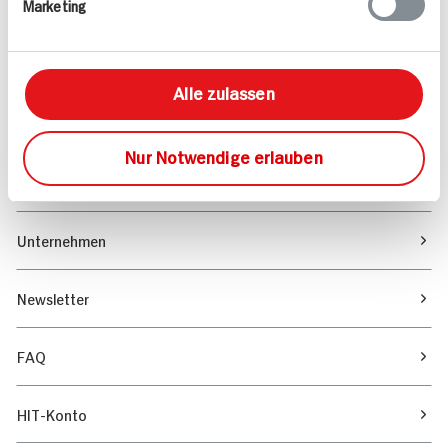
Marketing
Sortiment
Marktfinder
Alle zulassen
Unser Magazin
Nur Notwendige erlauben
Verantwortung & Nachhaltigkeit
Unternehmen
Newsletter
FAQ
HIT-Konto