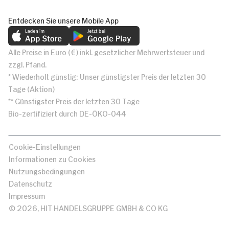
Entdecken Sie unsere Mobile App
Alle Preise in Euro (€) inkl. gesetzlicher Mehrwertsteuer und
zzgl. Pfand.
* Wiederholt günstig: Unser günstigster Preis der letzten 30
Tage (Aktion)
** Günstigster Preis der letzten 30 Tage
Bio-zertifiziert durch DE-ÖKO-044
Cookie-Einstellungen
Informationen zu Cookies
Nutzungsbedingungen
Datenschutz
Impressum
© 2026, HIT HANDELSGRUPPE GMBH & CO KG