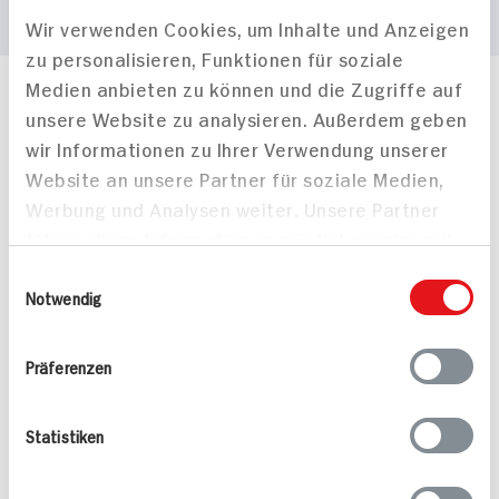
Wir verwenden Cookies, um Inhalte und Anzeigen
zu personalisieren, Funktionen für soziale
Medien anbieten zu können und die Zugriffe auf
Häufig gestellte Fragen
unsere Website zu analysieren. Außerdem geben
Mehr Informationen in unserem FAQ
wir Informationen zu Ihrer Verwendung unserer
kontakt
hit.de
Website an unsere Partner für soziale Medien,
Wir beantworten gerne Ihre Fragen
Werbung und Analysen weiter. Unsere Partner
(0228) 42967 0
führen diese Informationen möglicherweise mit
Montag - Donnerstag: 9 bis 16 Uhr
Freitags: 9 bis 13 Uhr
weiteren Daten zusammen, die Sie ihnen
Einwilligungsauswahl
Folgen Sie uns auf TikTok
bereitgestellt haben oder die sie im Rahmen
Notwendig
Ihrer Nutzung der Dienste gesammelt haben.
Präferenzen
Angebote & Coupons
Statistiken
Rezepte