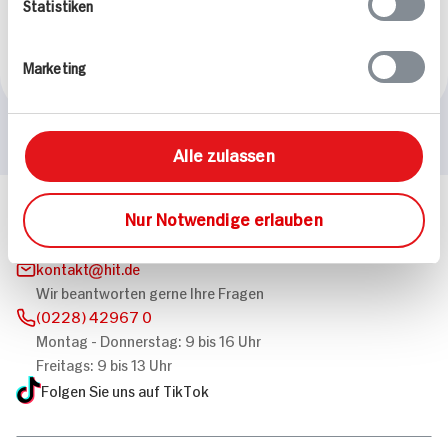
12 Stück
Statistiken
60 min
245 kcal p. Portion
Marketing
Leicht
Alle zulassen
Nur Notwendige erlauben
Häufig gestellte Fragen
Mehr Informationen in unserem FAQ
kontakt
hit.de
Wir beantworten gerne Ihre Fragen
(0228) 42967 0
Montag - Donnerstag: 9 bis 16 Uhr
Freitags: 9 bis 13 Uhr
Folgen Sie uns auf TikTok