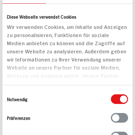
245 kcal p. Portion
522 kcal p. Portion
Leicht
Leicht
Diese Webseite verwendet Cookies
Vegetarisch
Vegetarisch
Wir verwenden Cookies, um Inhalte und Anzeigen
zu personalisieren, Funktionen für soziale
Medien anbieten zu können und die Zugriffe auf
unsere Website zu analysieren. Außerdem geben
wir Informationen zu Ihrer Verwendung unserer
Website an unsere Partner für soziale Medien,
Werbung und Analysen weiter. Unsere Partner
führen diese Informationen möglicherweise mit
weiteren Daten zusammen, die Sie ihnen
Einwilligungsauswahl
bereitgestellt haben oder die sie im Rahmen
Notwendig
Ihrer Nutzung der Dienste gesammelt haben.
Präferenzen
Mandarinen-Cupcakes