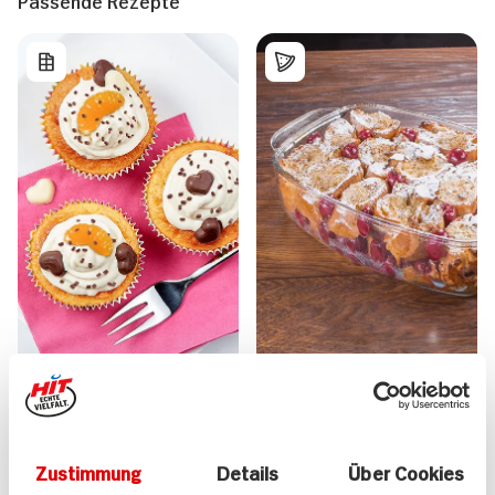
Passende Rezepte
Mandarinen-Cupcakes
Kirschmichel mit
12 Stück
Vanillesauce Süße
Hauptspeise
60 min
75 min
Zustimmung
Details
Über Cookies